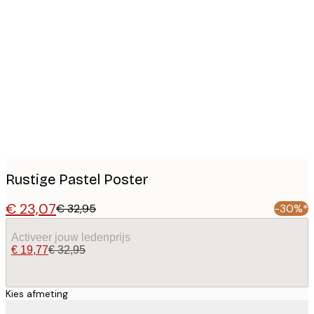
Product
images
Rustige Pastel Poster
€ 23,07
€ 32,95
-30%*
Activeer jouw ledenprijs
€ 19,77
€ 32,95
Kies afmeting