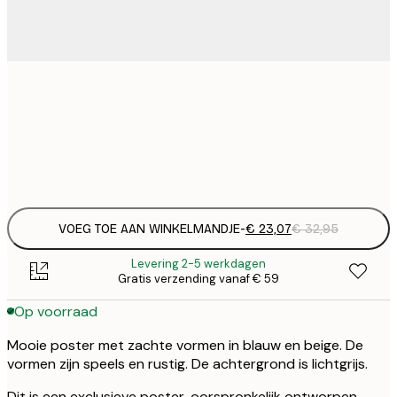
€ 
50x70 cm
€
Frame
options
VOEG TOE AAN WINKELMANDJE
-
€ 23,07
€ 32,95
Levering 2-5 werkdagen
Gratis verzending vanaf € 59
Op voorraad
Mooie poster met zachte vormen in blauw en beige. De
vormen zijn speels en rustig. De achtergrond is lichtgrijs.
Dit is een exclusieve poster, oorspronkelijk ontworpen