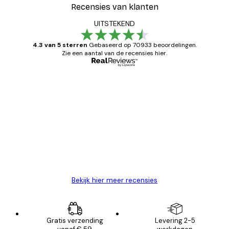
Recensies van klanten
UITSTEKEND
4.3 van 5 sterren
Gebaseerd op 70933 beoordelingen.
Zie een aantal van de recensies hier.
Geverifieerde koper
Recensies
van
Zeer tevreden
klanten
26 mei
Brenda W
Bekijk hier meer recensies
Gratis verzending
Levering 2-5