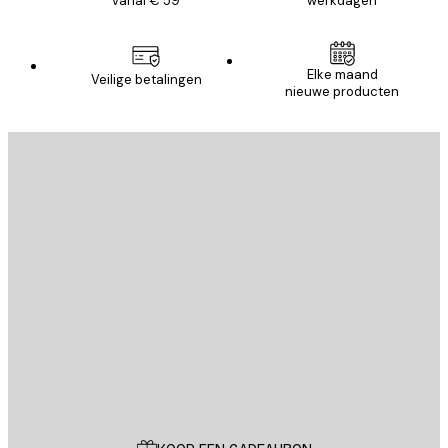
vanaf € 59
werkdagen
Elke maand
Veilige betalingen
nieuwe producten
E-mail
VERSTUUR
Store
Poster Store
Klantenservice