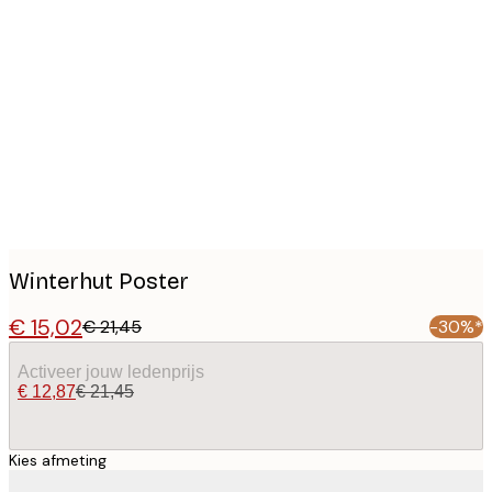
Product
images
Winterhut Poster
€ 15,02
€ 21,45
-30%*
Activeer jouw ledenprijs
€ 12,87
€ 21,45
Kies afmeting