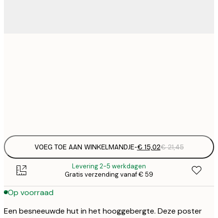
€ 
30x40 cm
€
€ 
50x70 cm
€
Frame
options
VOEG TOE AAN WINKELMANDJE
-
€ 15,02
€ 21,45
Levering 2-5 werkdagen
Gratis verzending vanaf € 59
Op voorraad
Een besneeuwde hut in het hooggebergte. Deze poster