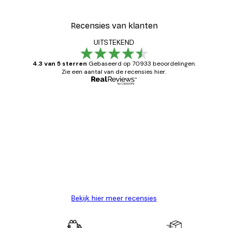
Recensies van klanten
UITSTEKEND
4.3 van 5 sterren
Gebaseerd op 70933 beoordelingen.
Zie een aantal van de recensies hier.
Geverifieerde koper
Recensies
van
Zeer tevreden
klanten
26 mei
Brenda W
Bekijk hier meer recensies