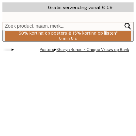
Skip
Gratis verzending vanaf € 59
to
main
content.
Zoek product, naam, merk...
30% korting op posters & 15% korting op lijsten*
0 min
0 s
Geldig
tot:
▸
▸
Posters
Sharyn Bursic - Chique Vrouw op Bank Po
2026-
08-
06
Product