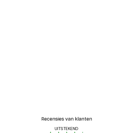
-30%*
Blije Bloemen Poster
Vanaf € 9,07
€ 12,95
Recensies van klanten
UITSTEKEND