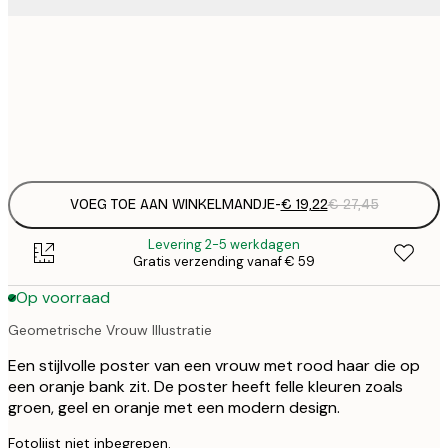
€ 
50x50 cm
€
Frame
options
VOEG TOE AAN WINKELMANDJE
-
€ 19,22
€ 27,45
Levering 2-5 werkdagen
Gratis verzending vanaf € 59
Op voorraad
Geometrische Vrouw Illustratie
Een stijlvolle poster van een vrouw met rood haar die op
een oranje bank zit. De poster heeft felle kleuren zoals
groen, geel en oranje met een modern design.
Fotolijst niet inbegrepen.