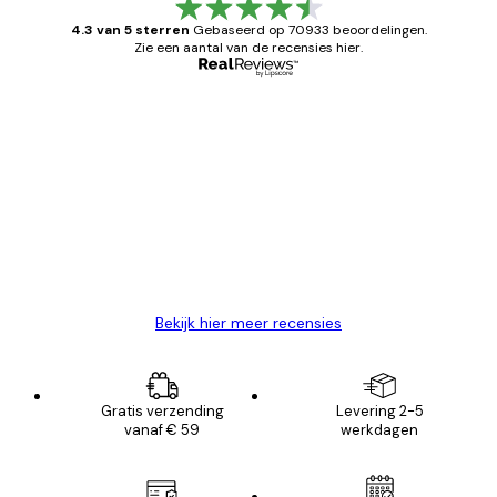
4.3 van 5 sterren
Gebaseerd op 70933 beoordelingen.
Zie een aantal van de recensies hier.
Geverifieerde koper
Recensies
van
Zeer tevreden
klanten
26 mei
Brenda W
Bekijk hier meer recensies
Gratis verzending
Levering 2-5
vanaf € 59
werkdagen