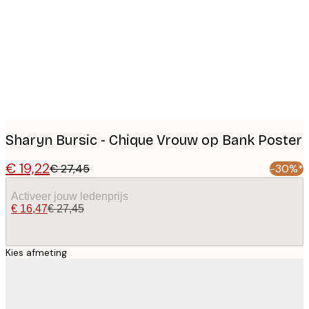
images
Sharyn Bursic - Chique Vrouw op Bank Poster
€ 19,22
€ 27,45
-30%*
Activeer jouw ledenprijs
€ 16,47
€ 27,45
Kies afmeting