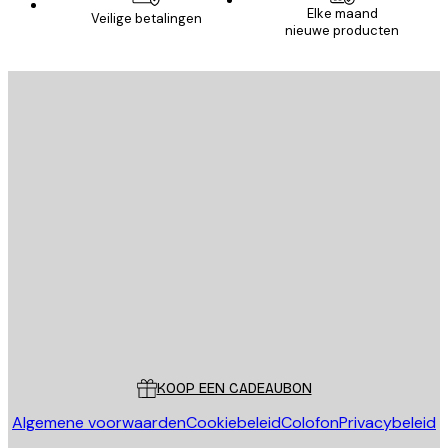
Elke maand
Veilige betalingen
nieuwe producten
E-mail
VERSTUUR
Store
Poster Store
Klantenservice
KOOP EEN CADEAUBON
Algemene voorwaarden
Cookiebeleid
Colofon
Privacybeleid