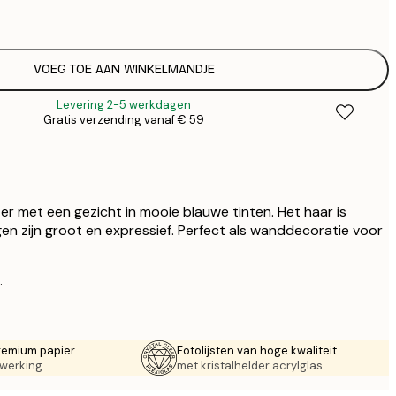
€
€ 
€
€ 
VOEG TOE AAN WINKELMANDJE
€
Levering 2-5 werkdagen
€ 
Gratis verzending vanaf € 59
€
€ 
€
€ 
er met een gezicht in mooie blauwe tinten. Het haar is
n zijn groot en expressief. Perfect als wanddecoratie voor
.
remium papier
Fotolijsten van hoge kwaliteit
werking.
met kristalhelder acrylglas.