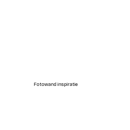
-40%*
Coco Poster
Vanaf € 7,77
€ 12,95
Fotowand inspiratie