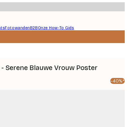
nts
Fotowanden
B2B
Onze How-To Gids
 - Serene Blauwe Vrouw Poster
-40%*