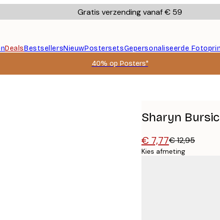
Gratis verzending vanaf € 59
en
Deals
Bestsellers
Nieuw
Postersets
Gepersonaliseerde Fotopri
40% op Posters*
ter
Sharyn Bursic
€ 7,77
€ 12,95
Kies afmeting