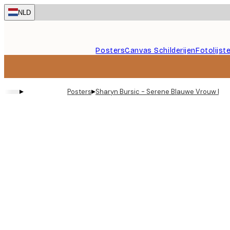
Skip
NLD
to
main
content.
Posters
Canvas Schilderijen
Fotolijst
▸
▸
Posters
Sharyn Bursic - Serene Blauwe Vrouw Pos