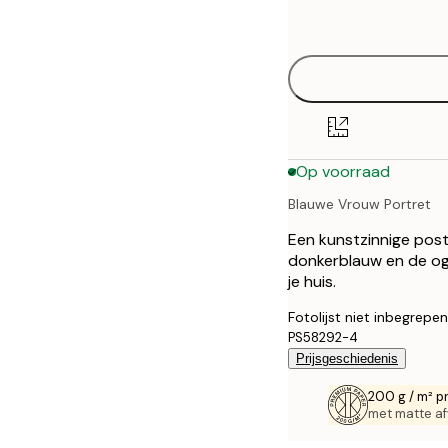
options
30x40 cm
40x50 cm
50x70 cm
Op voorraad
70x100 cm
Blauwe Vrouw Portret
100x150 cm
Een kunstzinnige post
donkerblauw en de oge
je huis.
Fotolijst niet inbegrepen
PS58292-4
Prijsgeschiedenis
200 g / m² p
met matte af