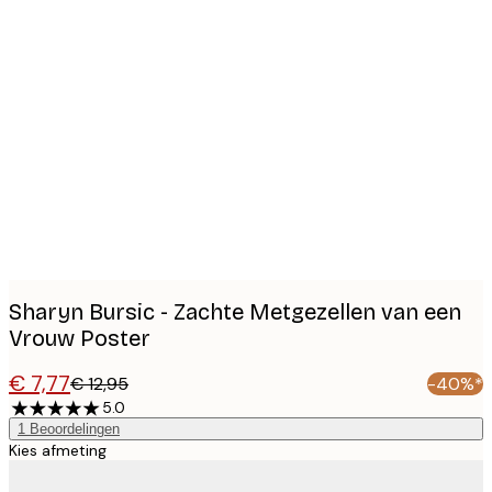
Product
images
Sharyn Bursic - Zachte Metgezellen van een
Vrouw Poster
€ 7,77
€ 12,95
-40%*
5.0
1
Beoordelingen
Kies afmeting