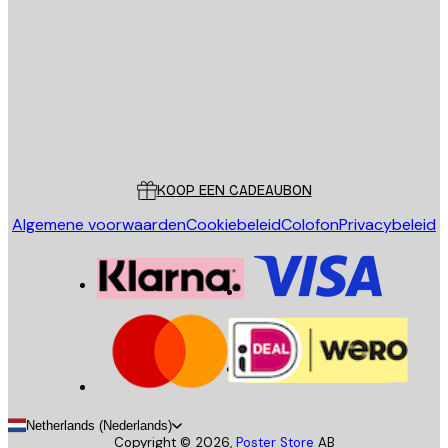
VERSTUUR
Store
Poster Store
Klantenservice
KOOP EEN CADEAUBON
Algemene voorwaarden
Cookiebeleid
Colofon
Privacybeleid
Netherlands (Nederlands)
Copyright ©
2026
,
Poster Store
AB