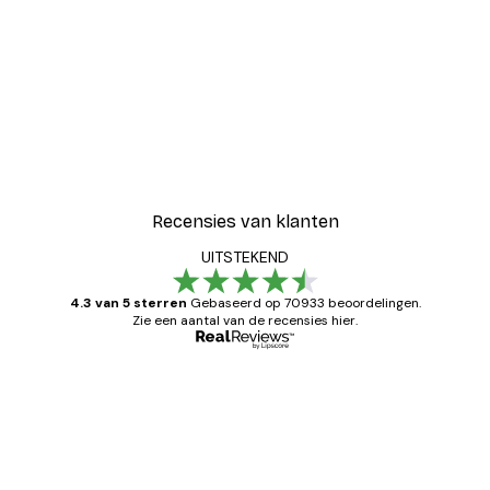
Recensies van klanten
UITSTEKEND
4.3 van 5 sterren
Gebaseerd op 70933 beoordelingen.
Zie een aantal van de recensies hier.
Geverifieerde koper
Recensies
van
Zeer tevreden
klanten