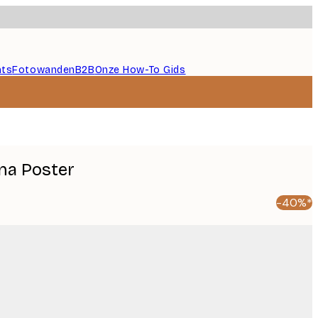
nts
Fotowanden
B2B
Onze How-To Gids
na Poster
-40%*