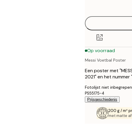
options
30x40 cm
40x50 cm
50x70 cm
Op voorraad
70x100 cm
Messi Voetbal Poster
100x150 cm
Een poster met "MESSI
2021" en het nummer "
Fotolijst niet inbegrepen
PS55175-4
Prijsgeschiedenis
200 g / m² p
met matte af