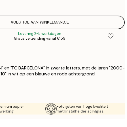
€
€ 
€
€ 
VOEG TOE AAN WINKELMANDJE
€
Levering 2-5 werkdagen
€ 
Gratis verzending vanaf € 59
€
€ 
€
€ 
" en "FC BARCELONA" in zwarte letters, met de jaren "2000-
10" in wit op een blauwe en rode achtergrond.
.
remium papier
Fotolijsten van hoge kwaliteit
werking.
met kristalhelder acrylglas.