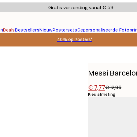
Gratis verzending vanaf € 59
en
Deals
Bestsellers
Nieuw
Postersets
Gepersonaliseerde Fotopri
40% op Posters*
Messi Barcelo
€ 7,77
€ 12,95
Kies afmeting