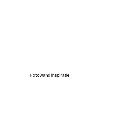
-40%*
IJshockeybaan Poster
Vanaf € 7,77
€ 12,95
Fotowand inspiratie