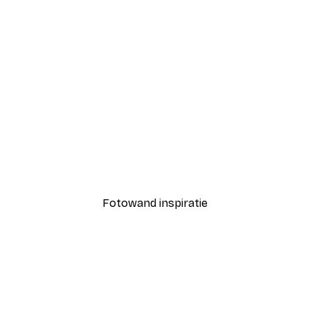
-70%
Outlet
llustratie Poster
Hommel Bloem Poster
Vanaf € 3,88
€ 12,95
Fotowand inspiratie