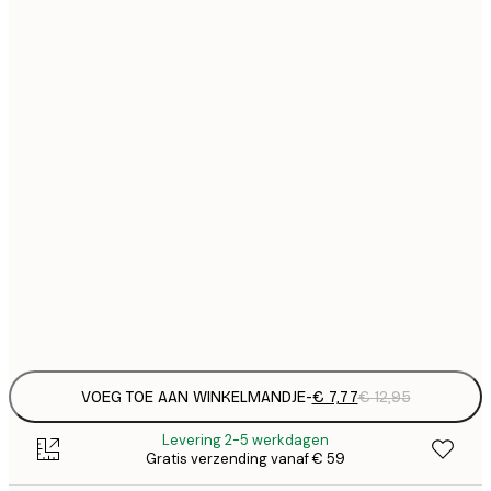
€
21x30 cm
€
€ 
30x40 cm
€
€ 
40x50 cm
€
€ 
50x70 cm
€
€ 
70x100 cm
€
Frame
options
VOEG TOE AAN WINKELMANDJE
-
€ 7,77
€ 12,95
Levering 2-5 werkdagen
Gratis verzending vanaf € 59