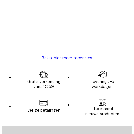
Geverifieerde koper
Recensies
van
Zeer tevreden
klanten
26 mei
Brenda W
Bekijk hier meer recensies
Gratis verzending
Levering 2-5
vanaf € 59
werkdagen
Elke maand
Veilige betalingen
nieuwe producten