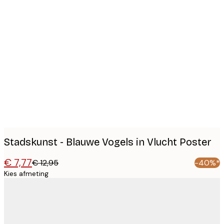
Product
images
Stadskunst - Blauwe Vogels in Vlucht Poster
€ 7,77
€ 12,95
-40%*
Kies afmeting