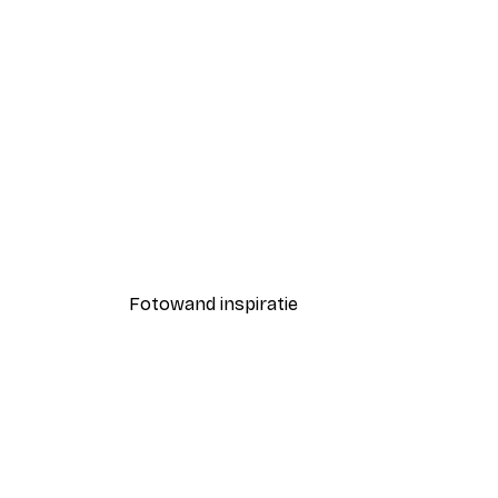
-40%*
Coco Poster
Vanaf € 7,77
€ 12,95
Fotowand inspiratie