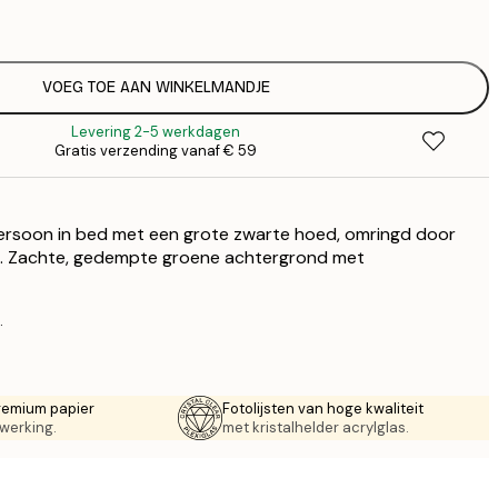
€
€ 
€
€ 
VOEG TOE AAN WINKELMANDJE
€
Levering 2-5 werkdagen
€ 
Gratis verzending vanaf € 59
€
€ 
€
ersoon in bed met een grote zwarte hoed, omringd door
€ 
s. Zachte, gedempte groene achtergrond met
.
remium papier
Fotolijsten van hoge kwaliteit
werking.
met kristalhelder acrylglas.