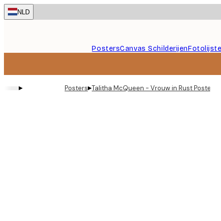
Skip
NLD
to
main
content.
Posters
Canvas Schilderijen
Fotolijst
▸
▸
Posters
Talitha McQueen - Vrouw in Rust Poster