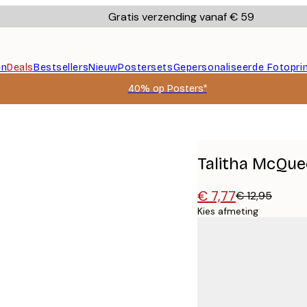
Gratis verzending vanaf € 59
en
Deals
Bestsellers
Nieuw
Postersets
Gepersonaliseerde Fotopri
40% op Posters*
Talitha McQue
€ 7,77
€ 12,95
Kies afmeting