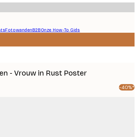
nts
Fotowanden
B2B
Onze How-To Gids
en - Vrouw in Rust Poster
-40%*