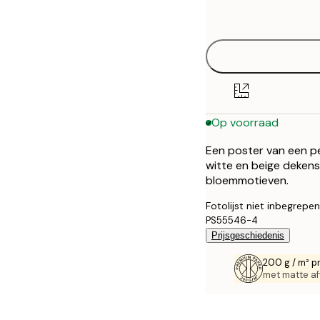
options
30x40 cm
40x50 cm
50x70 cm
Op voorraad
70x100 cm
Een poster van een p
100x150 cm
witte en beige deken
bloemmotieven.
Fotolijst niet inbegrepen
PS55546-4
Prijsgeschiedenis
200 g / m² p
met matte af