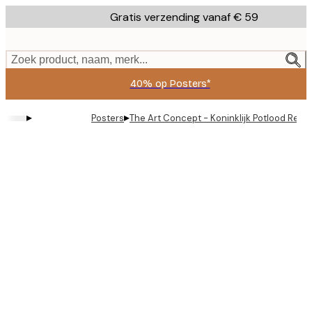
Skip
Gratis verzending vanaf € 59
to
main
content.
Zoek product, naam, merk...
40% op Posters*
▸
▸
Posters
The Art Concept - Koninklijk Potlood Relax