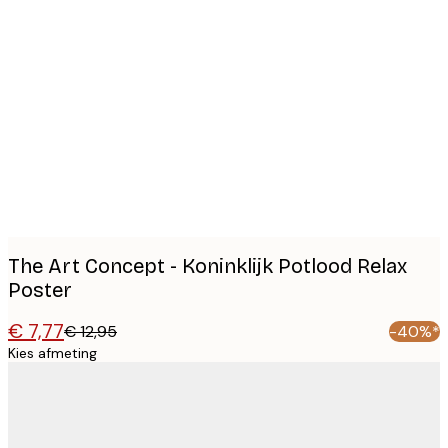
Product
images
The Art Concept - Koninklijk Potlood Relax
Poster
€ 7,77
€ 12,95
-40%*
Kies afmeting