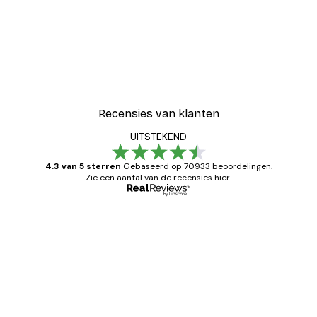
Recensies van klanten
UITSTEKEND
4.3 van 5 sterren
Gebaseerd op 70933 beoordelingen.
Zie een aantal van de recensies hier.
Geverifieerde koper
Recensies
van
Zeer tevreden
klanten
26 mei