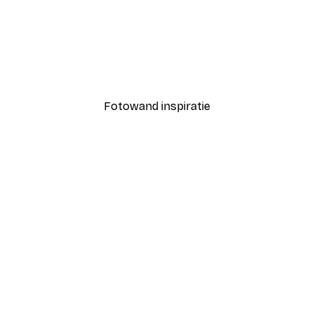
-40%*
Coco Poster
Vanaf € 7,77
€ 12,95
Fotowand inspiratie