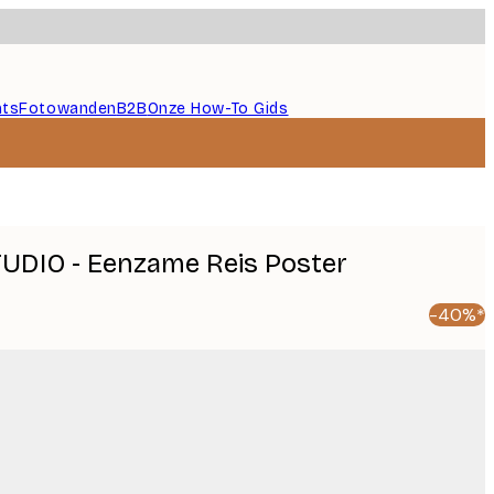
nts
Fotowanden
B2B
Onze How-To Gids
UDIO - Eenzame Reis Poster
-40%*