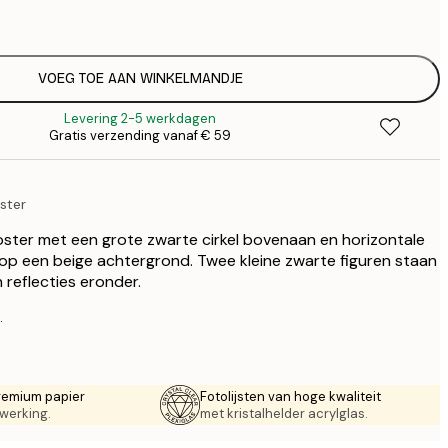
€
€ 
€
€ 
VOEG TOE AAN WINKELMANDJE
€
Levering 2-5 werkdagen
€ 
Gratis verzending vanaf € 59
€
€ 
€
oster
€ 
oster met een grote zwarte cirkel bovenaan en horizontale
 op een beige achtergrond. Twee kleine zwarte figuren staan
 reflecties eronder.
.
remium papier
Fotolijsten van hoge kwaliteit
werking.
met kristalhelder acrylglas.