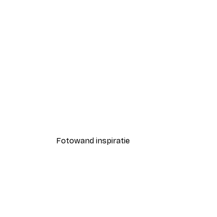
-40%*
Little Dean - Organische Lijn 
Vanaf € 7,77
€ 12,95
Fotowand inspiratie