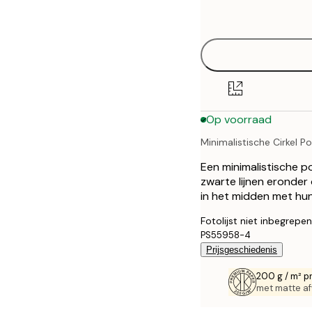
options
30x40 cm
40x50 cm
50x70 cm
Op voorraad
70x100 cm
Minimalistische Cirkel P
100x150 cm
Een minimalistische p
zwarte lijnen eronder
in het midden met hun
Fotolijst niet inbegrepen
PS55958-4
Prijsgeschiedenis
200 g / m² p
met matte af