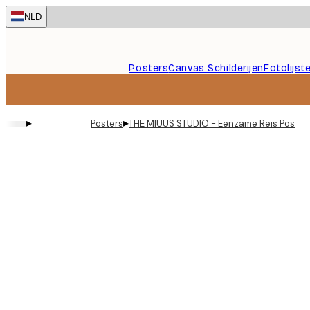
Skip
NLD
to
main
content.
Posters
Canvas Schilderijen
Fotolijst
▸
▸
Posters
THE MIUUS STUDIO - Eenzame Reis Poster