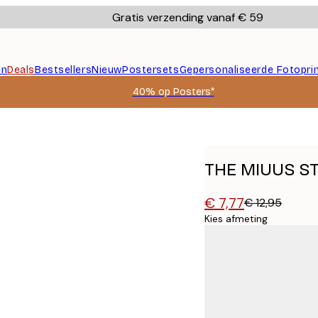
Gratis verzending vanaf € 59
en
Deals
Bestsellers
Nieuw
Postersets
Gepersonaliseerde Fotopri
40% op Posters*
THE MIUUS ST
€ 7,77
€ 12,95
Kies afmeting