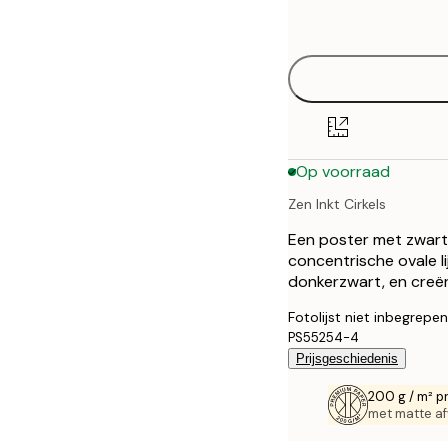
options
30x40 cm
40x50 cm
50x50 cm
Op voorraad
50x70 cm
Zen Inkt Cirkels
70x100 cm
Een poster met zwart
100x150 cm
concentrische ovale lij
donkerzwart, en creër
Fotolijst niet inbegrepen
PS55254-4
Prijsgeschiedenis
200 g / m² p
met matte af