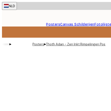
Skip
NLD
to
main
content.
Posters
Canvas Schilderijen
Fotolijst
▸
▸
Posters
Thoth Adan - Zen Inkt Rimpelingen Poster