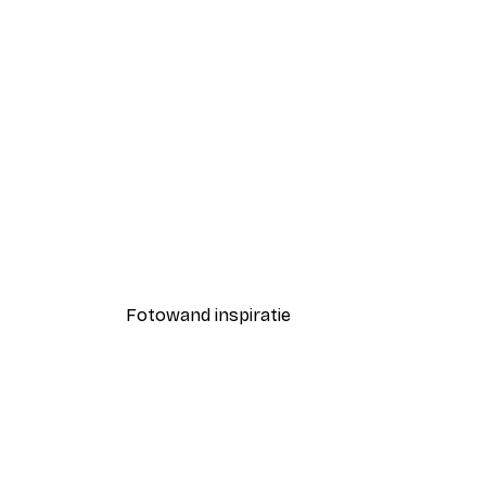
-40%*
Coco Poster
Vanaf € 7,77
€ 12,95
Fotowand inspiratie