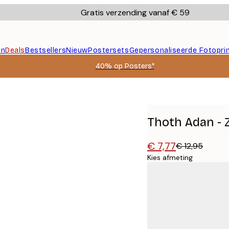
Gratis verzending vanaf € 59
en
Deals
Bestsellers
Nieuw
Postersets
Gepersonaliseerde Fotopri
40% op Posters*
Thoth Adan - 
€ 7,77
€ 12,95
Kies afmeting