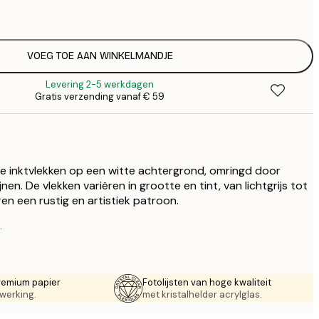
€
€ 
€
€ 
VOEG TOE AAN WINKELMANDJE
€
Levering 2-5 werkdagen
€ 
Gratis verzending vanaf € 59
€
€ 
€
€ 
€
e inktvlekken op een witte achtergrond, omringd door
€ 
nen. De vlekken variëren in grootte en tint, van lichtgrijs tot
en een rustig en artistiek patroon.
.
remium papier
Fotolijsten van hoge kwaliteit
werking.
met kristalhelder acrylglas.