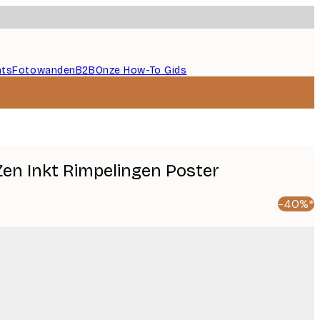
nts
Fotowanden
B2B
Onze How-To Gids
Zen Inkt Rimpelingen Poster
-40%*