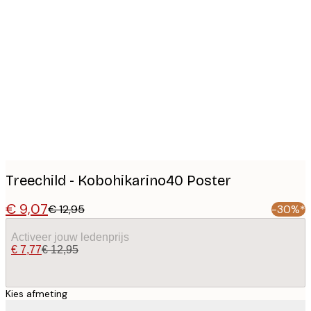
Product
images
Treechild - Kobohikarino40 Poster
€ 9,07
€ 12,95
-30%*
Activeer jouw ledenprijs
€ 7,77
€ 12,95
Kies afmeting