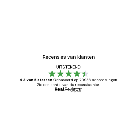
-30%*
Blije Bloemen Poster
Vanaf € 9,07
€ 12,95
Recensies van klanten
UITSTEKEND
4.3 van 5 sterren
Gebaseerd op 70933 beoordelingen.
Zie een aantal van de recensies hier.
Geverifieerde koper
Recensies
van
Zeer tevreden
klanten