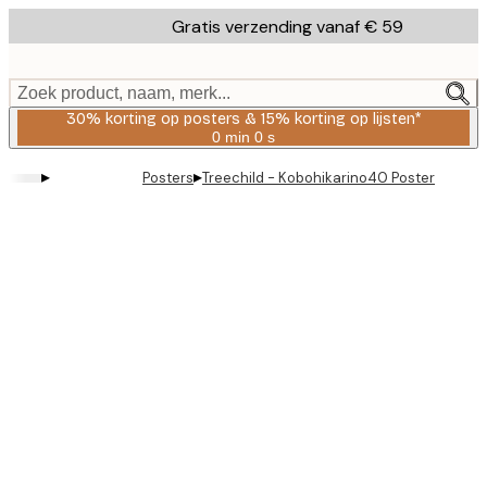
Skip
Gratis verzending vanaf € 59
to
main
content.
Zoek product, naam, merk...
30% korting op posters & 15% korting op lijsten*
0 min
0 s
Geldig
tot:
▸
▸
Posters
Treechild - Kobohikarino40 Poster
2026-
08-
06