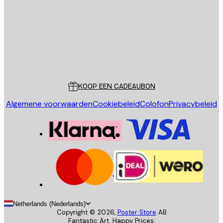
VERSTUUR
Store
Poster Store
Klantenservice
KOOP EEN CADEAUBON
Algemene voorwaarden
Cookiebeleid
Colofon
Privacybeleid
Netherlands (Nederlands)
Copyright ©
2026
,
Poster Store
AB
Fantastic Art. Happy Prices.