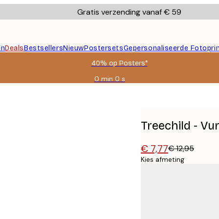
Gratis verzending vanaf € 59
en
Deals
Bestsellers
Nieuw
Postersets
Gepersonaliseerde Fotopri
40% op Posters*
0 min
0 s
Geldig
tot:
2026-
08-
09
Treechild - V
€ 7,77
€ 12,95
Kies afmeting