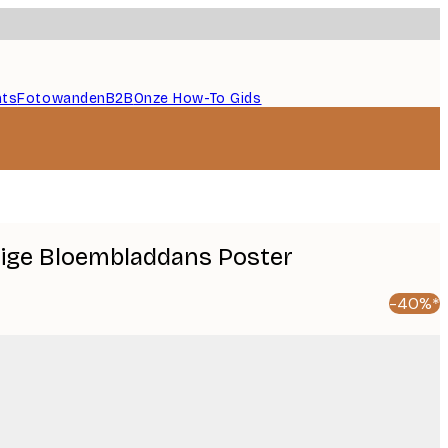
nts
Fotowanden
B2B
Onze How-To Gids
urige Bloembladdans Poster
-40%*