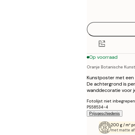
Frame
21x30 cm
options
30x40 cm
50x70 cm
70x100 cm
Op voorraad
100x150 cm
Oranje Botanische Kuns
Kunstposter met een g
De achtergrond is perz
wanddecoratie voor j
Fotolijst niet inbegrepen
PS58534-4
Prijsgeschiedenis
200 g / m² p
met matte af