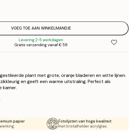
€
€
€ 
€
€ 
VOEG TOE AAN WINKELMANDJE
€
Levering 2-5 werkdagen
€ 
Gratis verzending vanaf € 59
€
€ 
t
estileerde plant met grote, oranje bladeren en witte lijnen.
ikkleurig en geeft een warme uitstraling. Perfect als
e kamer.
.
remium papier
Fotolijsten van hoge kwaliteit
werking.
met kristalhelder acrylglas.