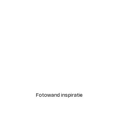
-40%*
Coco Poster
Vanaf € 7,77
€ 12,95
Fotowand inspiratie