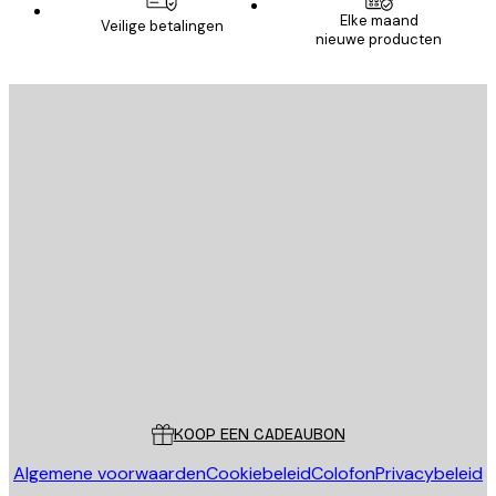
Elke maand
Veilige betalingen
nieuwe producten
E-mail
VERSTUUR
Store
Poster Store
Klantenservice
KOOP EEN CADEAUBON
Algemene voorwaarden
Cookiebeleid
Colofon
Privacybeleid