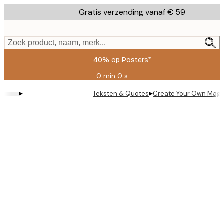
Skip
Gratis verzending vanaf € 59
to
main
content.
Zoek product, naam, merk...
40% op Posters*
0 min
0 s
Geldig
tot:
▸
▸
Teksten & Quotes
Create Your Own Magi
2026-
08-
09