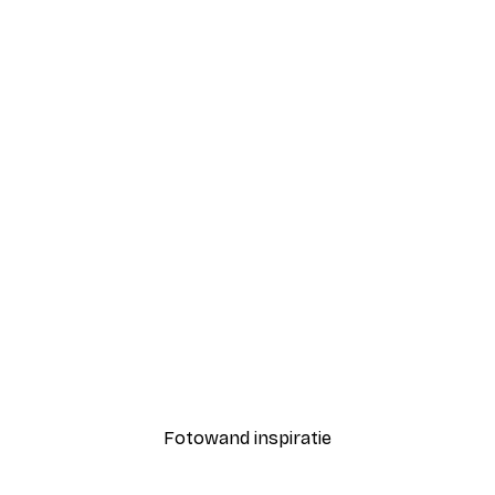
-40%*
Zomerochtend poster
Vanaf € 7,77
€ 12,95
Fotowand inspiratie