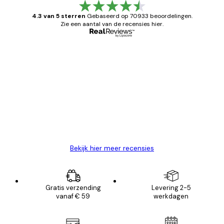
4.3 van 5 sterren
Gebaseerd op 70933 beoordelingen.
Zie een aantal van de recensies hier.
Geverifieerde koper
Recensies
van
Zeer tevreden
klanten
26 mei
Brenda W
Bekijk hier meer recensies
Gratis verzending
Levering 2-5
vanaf € 59
werkdagen