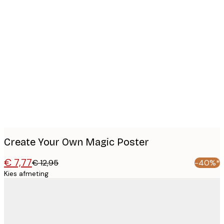
Product
images
Create Your Own Magic Poster
€ 7,77
€ 12,95
-40%*
Kies afmeting