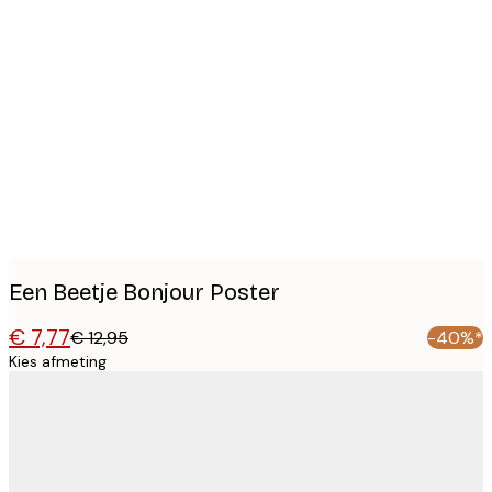
Product
images
Een Beetje Bonjour Poster
€ 7,77
€ 12,95
-40%*
Kies afmeting