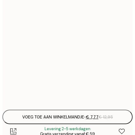
€
21x30 cm
€
€ 
30x40 cm
€
€ 
40x50 cm
€
€ 
50x70 cm
€
€ 
70x100 cm
€
€ 
100x150 cm
Frame
options
VOEG TOE AAN WINKELMANDJE
-
€ 7,77
€ 12,95
Levering 2-5 werkdagen
Gratis verzending vanaf € 59