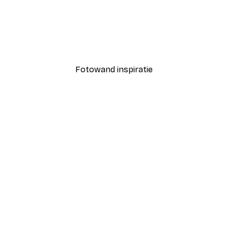
-70%
Outlet
Eiland Getaway Poster
Vanaf € 3,88
€ 12,95
Fotowand inspiratie