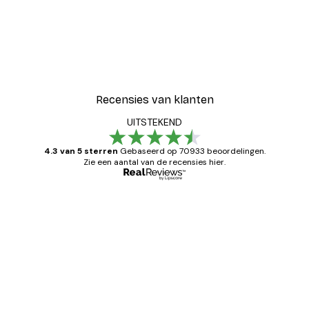
Recensies van klanten
UITSTEKEND
4.3 van 5 sterren
Gebaseerd op 70933 beoordelingen.
Zie een aantal van de recensies hier.
Geverifieerde koper
Recensies
van
Zeer tevreden
klanten
26 mei
Brenda W