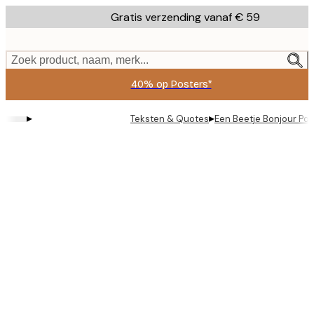
Skip
Gratis verzending vanaf € 59
to
main
content.
Zoek product, naam, merk...
40% op Posters*
▸
▸
Teksten & Quotes
Een Beetje Bonjour Pos