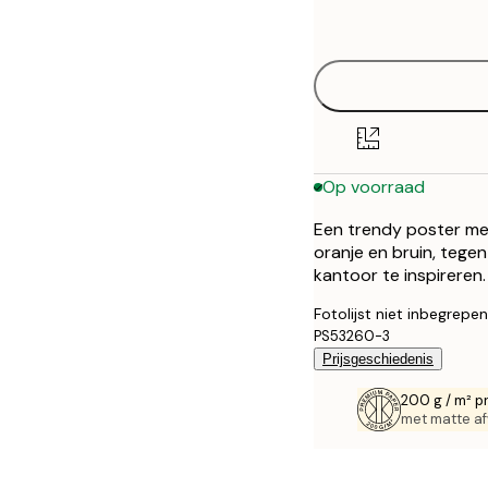
options
21x30 cm
30x40 cm
Op voorraad
Een trendy poster met
oranje en bruin, tege
kantoor te inspireren.
Fotolijst niet inbegrepen
PS53260-3
Prijsgeschiedenis
200 g / m² p
met matte af