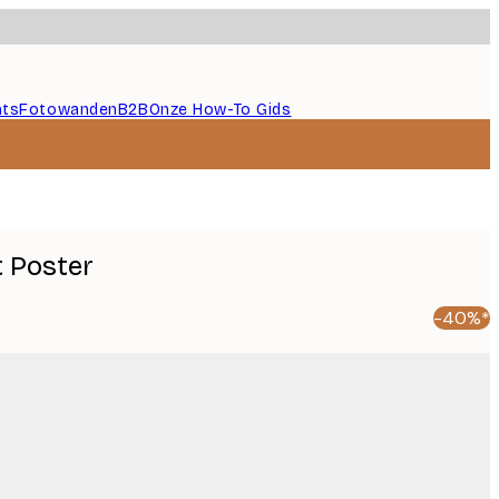
nts
Fotowanden
B2B
Onze How-To Gids
t Poster
-40%*