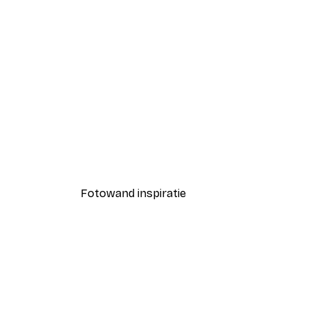
-40%*
Treechild - Aardse Vloeiende 
Vanaf € 7,77
€ 12,95
Fotowand inspiratie