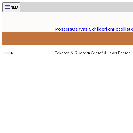
Skip
NLD
to
main
content.
Posters
Canvas Schilderijen
Fotolijst
▸
▸
Teksten & Quotes
Grateful Heart Poster