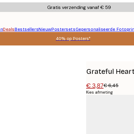
Gratis verzending vanaf € 59
en
Deals
Bestsellers
Nieuw
Postersets
Gepersonaliseerde Fotopri
40% op Posters*
Grateful Hear
€ 3,87
€ 6,45
Kies afmeting