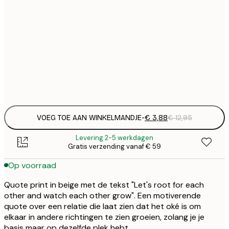
€
21x30 cm
€
€
30x40 cm
€
Frame
options
VOEG TOE AAN WINKELMANDJE
-
€ 3,88
€ 12,95
Levering 2-5 werkdagen
Gratis verzending vanaf € 59
Op voorraad
Quote print in beige met de tekst "Let's root for each
other and watch each other grow". Een motiverende
quote over een relatie die laat zien dat het oké is om
elkaar in andere richtingen te zien groeien, zolang je je
basis maar op dezelfde plek hebt.