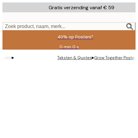
Skip
Gratis verzending vanaf € 59
to
main
content.
Zoek product, naam, merk...
40% op Posters*
0 min
0 s
Geldig
tot:
▸
▸
Teksten & Quotes
Grow Together Poster
2026-
08-
09