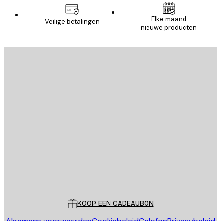
Elke maand
Veilige betalingen
nieuwe producten
E-mail
VERSTUUR
Store
Poster Store
Klantenservice
KOOP EEN CADEAUBON
Algemene voorwaarden
Cookiebeleid
Colofon
Privacybeleid