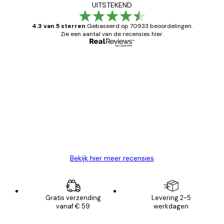
UITSTEKEND
4.3 van 5 sterren
Gebaseerd op 70933 beoordelingen.
Zie een aantal van de recensies hier.
Geverifieerde koper
Recensies
van
Zeer tevreden
klanten
26 mei
Brenda W
Bekijk hier meer recensies
Gratis verzending
Levering 2-5
vanaf € 59
werkdagen