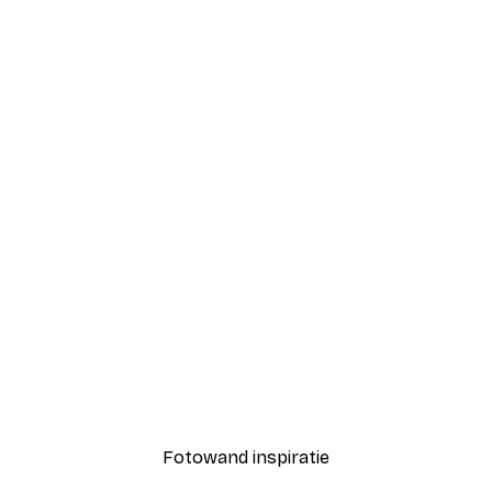
-40%*
Coco Poster
Vanaf € 7,77
€ 12,95
Fotowand inspiratie