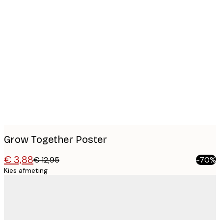
Product
images
Grow Together Poster
€ 3,88
€ 12,95
-70%
Kies afmeting