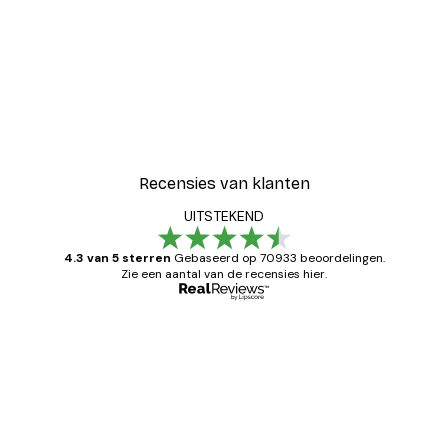
Recensies van klanten
UITSTEKEND
4.3 van 5 sterren
Gebaseerd op 70933 beoordelingen.
Zie een aantal van de recensies hier.
Geverifieerde koper
Recensies
van
Zeer tevreden
klanten