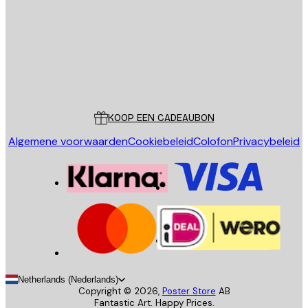
VERSTUUR
Store
Poster Store
Klantenservice
KOOP EEN CADEAUBON
Algemene voorwaarden
Cookiebeleid
Colofon
Privacybeleid
Netherlands (Nederlands)
Copyright ©
2026
,
Poster Store
AB
Fantastic Art. Happy Prices.