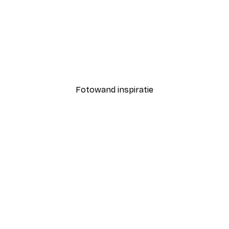
-40%*
evoelens Poster
Fashion Street Poster
Vanaf € 7,77
€ 12,95
Fotowand inspiratie