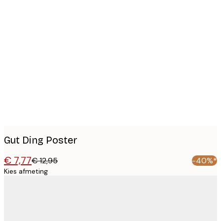
Product
images
Gut Ding Poster
€ 7,77
€ 12,95
-40%*
Kies afmeting