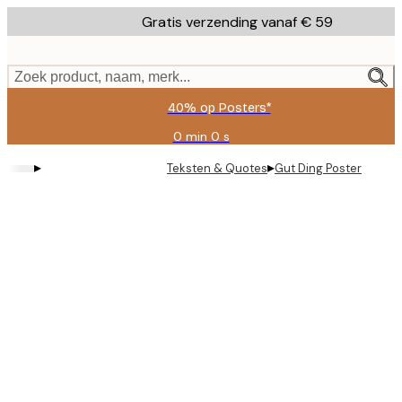
Skip
Gratis verzending vanaf € 59
to
main
content.
Zoek product, naam, merk...
40% op Posters*
0 min
0 s
Geldig
tot:
▸
▸
Teksten & Quotes
Gut Ding Poster
2026-
08-
09