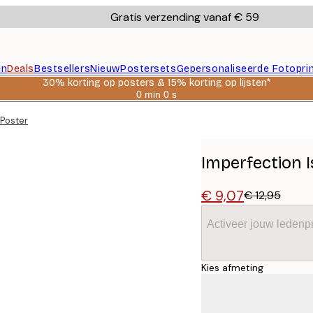
Gratis verzending vanaf € 59
en
Deals
Bestsellers
Nieuw
Postersets
Gepersonaliseerde Fotopri
30% korting op posters & 15% korting op lijsten*
0 min
0 s
Geldig
tot:
 Poster
2026-
08-
06
Imperfection 
€ 9,07
€ 12,95
Activeer jouw ledenpr
Kies afmeting