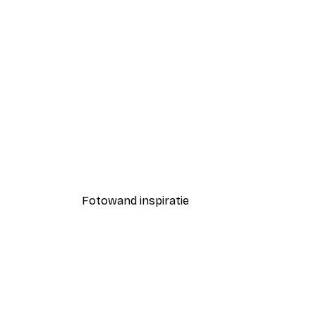
-30%*
Coco Poster
Vanaf € 9,07
€ 12,95
Fotowand inspiratie