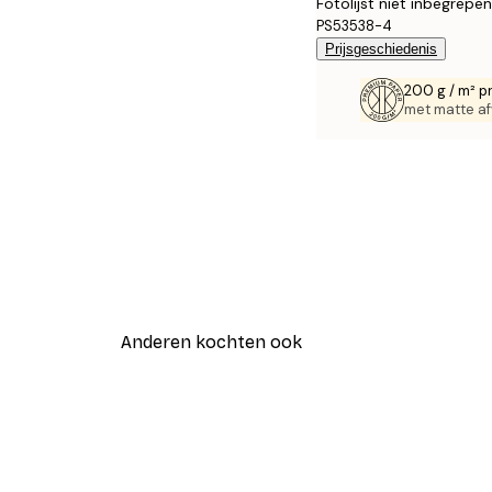
Fotolijst niet inbegrepen
PS53538-4
Prijsgeschiedenis
200 g / m² p
met matte af
Anderen kochten ook