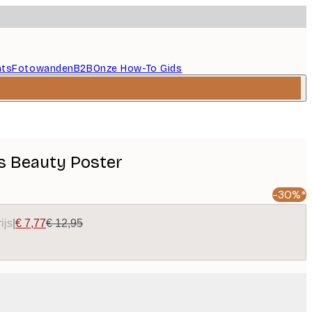
nts
Fotowanden
B2B
Onze How-To Gids
Is Beauty Poster
-30%*
ijs
|
€ 7,77
€ 12,95