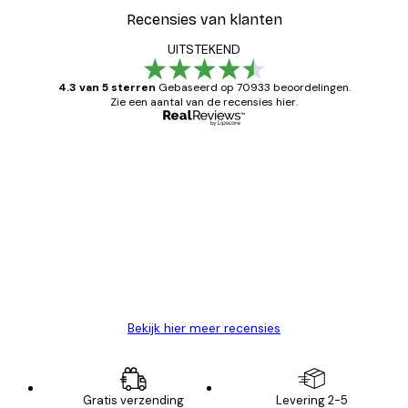
Recensies van klanten
UITSTEKEND
4.3 van 5 sterren
Gebaseerd op 70933 beoordelingen.
Zie een aantal van de recensies hier.
Geverifieerde koper
Recensies
van
Zeer tevreden
klanten
26 mei
Brenda W
Bekijk hier meer recensies
Gratis verzending
Levering 2-5