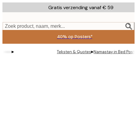
Skip
Gratis verzending vanaf € 59
to
main
content.
Zoek product, naam, merk...
40% op Posters*
▸
▸
Teksten & Quotes
Namastay in Bed Poste