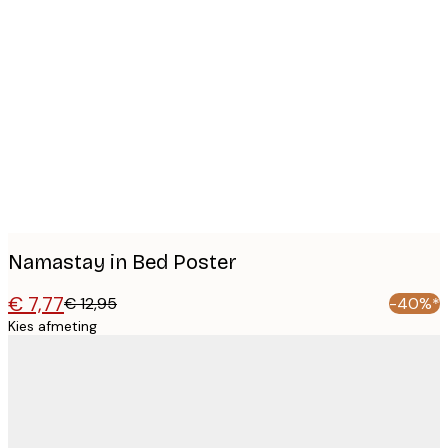
Product
images
Namastay in Bed Poster
€ 7,77
€ 12,95
-40%*
Kies afmeting