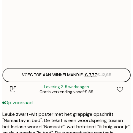
€
21x30 cm
€
€ 
30x40 cm
€
€ 
40x50 cm
€
Frame
options
VOEG TOE AAN WINKELMANDJE
-
€ 7,77
€ 12,95
Levering 2-5 werkdagen
Gratis verzending vanaf € 59
Op voorraad
Leuke zwart-wit poster met het grappige opschrift
"Namastay in bed". De tekst is een woordspeling tussen
het Indiase woord "Namasté", wat betekent "ik buig voor je"
en de woorden "in bed". De typografische poster is