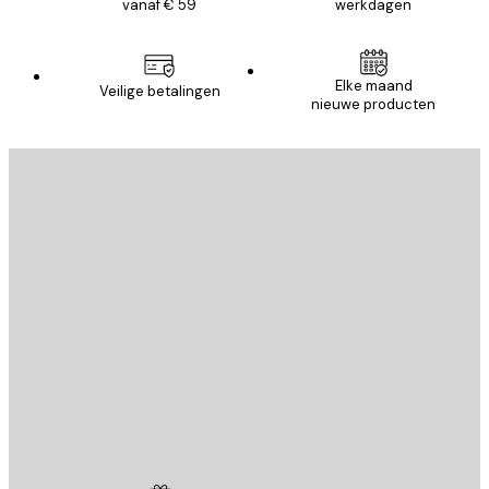
vanaf € 59
werkdagen
Elke maand
Veilige betalingen
nieuwe producten
E-mail
VERSTUUR
Store
Poster Store
Klantenservice