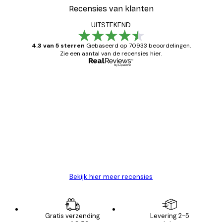
Recensies van klanten
UITSTEKEND
4.3 van 5 sterren
Gebaseerd op 70933 beoordelingen.
Zie een aantal van de recensies hier.
Geverifieerde koper
Recensies
van
Zeer tevreden
klanten
26 mei
Brenda W
Bekijk hier meer recensies
Gratis verzending
Levering 2-5