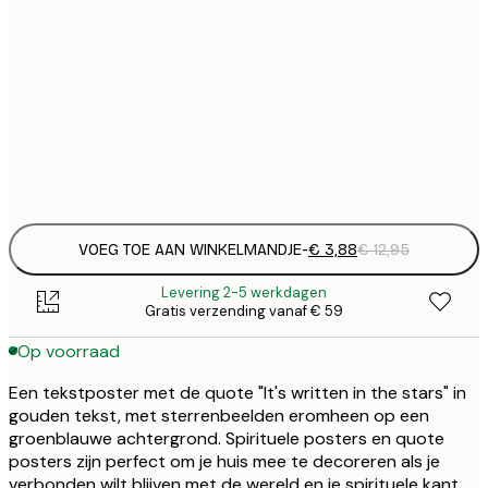
€
21x30 cm
€
€
50x70 cm
€
Frame
options
VOEG TOE AAN WINKELMANDJE
-
€ 3,88
€ 12,95
Levering 2-5 werkdagen
Gratis verzending vanaf € 59
Op voorraad
Een tekstposter met de quote "It's written in the stars" in
gouden tekst, met sterrenbeelden eromheen op een
groenblauwe achtergrond. Spirituele posters en quote
posters zijn perfect om je huis mee te decoreren als je
verbonden wilt blijven met de wereld en je spirituele kant