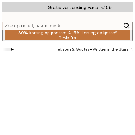
Skip
Gratis verzending vanaf € 59
to
main
content.
Zoek product, naam, merk...
30% korting op posters & 15% korting op lijsten*
0 min
0 s
Geldig
tot:
▸
▸
Teksten & Quotes
Written in the Stars Po
2026-
08-
06