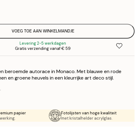
€
€
€ 
€
€ 
VOEG TOE AAN WINKELMANDJE
€
Levering 2-5 werkdagen
€ 
Gratis verzending vanaf € 59
€
en beroemde autorace in Monaco. Met blauwe en rode
 en groene heuvels in een kleurrijke art deco stijl.
.
remium papier
Fotolijsten van hoge kwaliteit
werking.
met kristalhelder acrylglas.