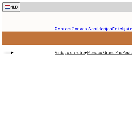
Skip
NLD
to
main
content.
Posters
Canvas Schilderijen
Fotolijst
▸
▸
Vintage en retro
Monaco Grand Prix Post