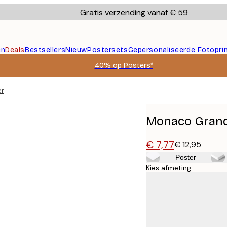
Gratis verzending vanaf € 59
en
Deals
Bestsellers
Nieuw
Postersets
Gepersonaliseerde Fotopri
40% op Posters*
er
Monaco Grand 
€ 7,77
€ 12,95
Poster
Kies afmeting