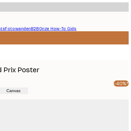
nts
Fotowanden
B2B
Onze How-To Gids
Prix Poster
-40%*
Canvas