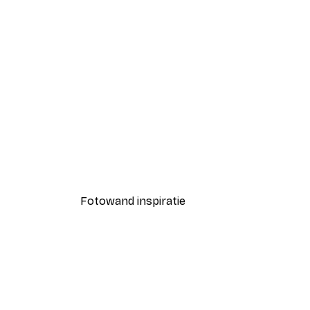
-40%*
Avocado Discobal Poster - Mel
Vanaf € 7,77
€ 12,95
Fotowand inspiratie