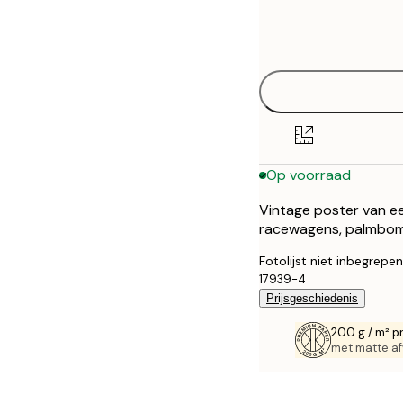
Frame
21x30 cm
options
30x40 cm
40x50 cm
50x70 cm
Op voorraad
Vintage poster van e
racewagens, palmbomen
Fotolijst niet inbegrepen
17939-4
Prijsgeschiedenis
200 g / m² p
met matte af