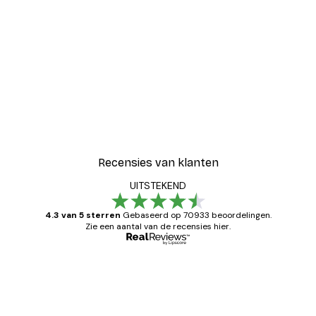
-30%*
Blije Bloemen Poster
Vanaf € 9,07
€ 12,95
Recensies van klanten
UITSTEKEND
4.3 van 5 sterren
Gebaseerd op 70933 beoordelingen.
Zie een aantal van de recensies hier.
Geverifieerde koper
Recensies
van
Zeer tevreden