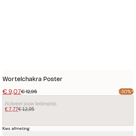
Product
images
Wortelchakra Poster
€ 9,07
€ 12,95
-30%*
Activeer jouw ledenprijs
€ 7,77
€ 12,95
Kies afmeting