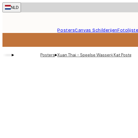
Skip
NLD
to
main
content.
Posters
Canvas Schilderijen
Fotolijst
▸
▸
Posters
Xuan Thai - Speelse Wasserij Kat Poster