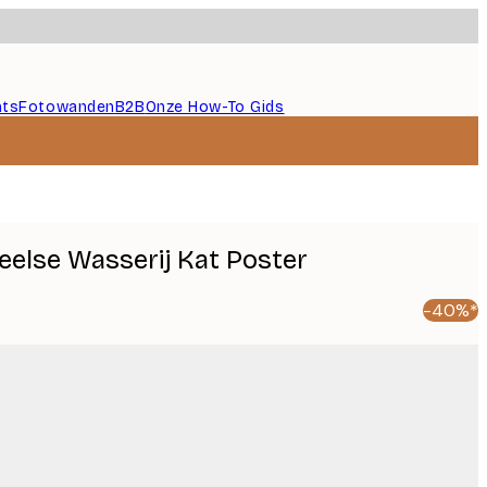
nts
Fotowanden
B2B
Onze How-To Gids
eelse Wasserij Kat Poster
-40%*