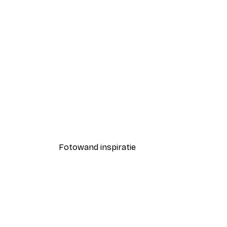
-40%*
Coco Poster
Vanaf € 7,77
€ 12,95
Fotowand inspiratie