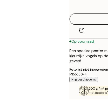
options
30x40 cm
40x50 cm
50x50 cm
Op voorraad
50x70 cm
Een speelse poster m
70x100 cm
kleurrijke vogels op 
geven!
100x150 cm
Fotolijst niet inbegrepen
PS55350-4
Prijsgeschiedenis
200 g / m² p
met matte af