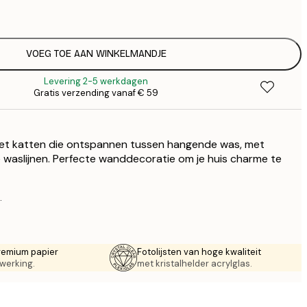
€
€ 
€
€ 
VOEG TOE AAN WINKELMANDJE
€
Levering 2-5 werkdagen
€ 
Gratis verzending vanaf € 59
€
€ 
€
et katten die ontspannen tussen hangende was, met
€ 
€
de waslijnen. Perfecte wanddecoratie om je huis charme te
€ 
.
remium papier
Fotolijsten van hoge kwaliteit
werking.
met kristalhelder acrylglas.