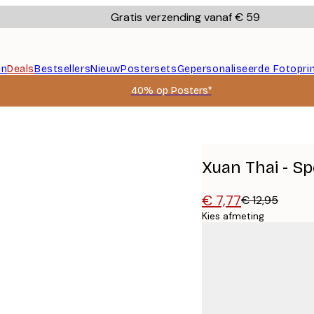
Gratis verzending vanaf € 59
en
Deals
Bestsellers
Nieuw
Postersets
Gepersonaliseerde Fotopri
40% op Posters*
Xuan Thai - Sp
€ 7,77
€ 12,95
Kies afmeting