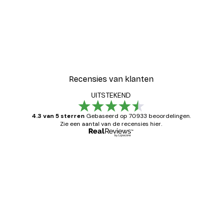
Recensies van klanten
UITSTEKEND
4.3 van 5 sterren
Gebaseerd op 70933 beoordelingen.
Zie een aantal van de recensies hier.
Geverifieerde koper
Recensies
van
Zeer tevreden
klanten
26 mei