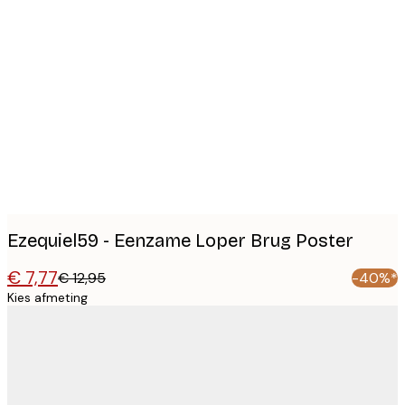
Product
images
Ezequiel59 - Eenzame Loper Brug Poster
€ 7,77
€ 12,95
-40%*
Kies afmeting