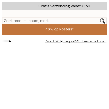
Skip
Gratis verzending vanaf € 59
to
main
content.
Zoek product, naam, merk...
40% op Posters*
▸
▸
Zwart-Wit
Ezequiel59 - Eenzame Loper B