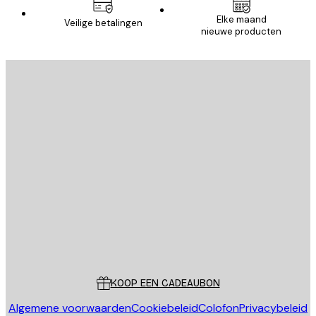
Elke maand
Veilige betalingen
nieuwe producten
E-mail
VERSTUUR
Store
Poster Store
Klantenservice
KOOP EEN CADEAUBON
Algemene voorwaarden
Cookiebeleid
Colofon
Privacybeleid