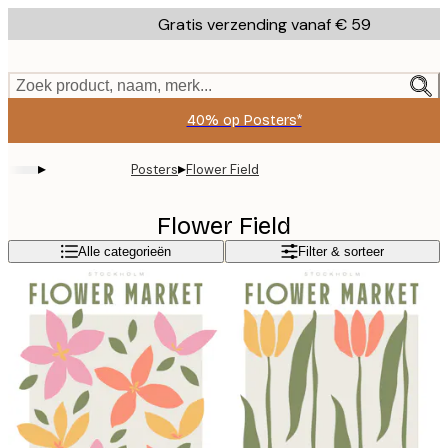
Skip
Gratis verzending vanaf € 59
to
main
content.
Zoek product, naam, merk...
40% op Posters*
▸
▸
Posters
Flower Field
Flower Field
Alle categorieën
Filter & sorteer