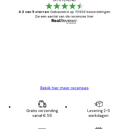
4.3 van 5 sterren
Gebaseerd op 70933 beoordelingen.
Zie een aantal van de recensies hier.
Geverifieerde koper
Recensies
van
Zeer tevreden
klanten
26 mei
Brenda W
Bekijk hier meer recensies
Gratis verzending
Levering 2-5
vanaf € 59
werkdagen