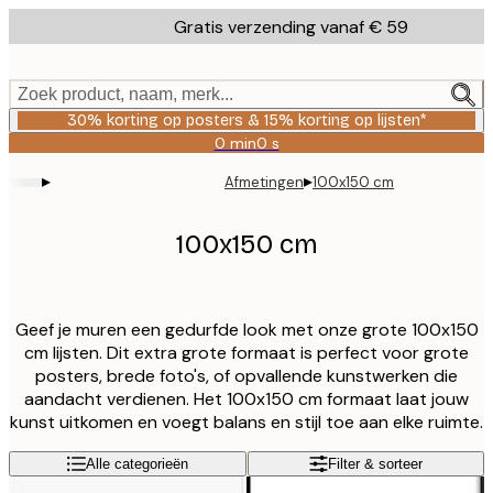
Skip
Gratis verzending vanaf € 59
to
main
content.
Zoek product, naam, merk...
30% korting op posters & 15% korting op lijsten*
0 min
0 s
Geldig
tot:
▸
▸
Afmetingen
100x150 cm
2026-
08-
06
100x150 cm
Geef je muren een gedurfde look met onze grote 100x150
cm lijsten. Dit extra grote formaat is perfect voor grote
posters, brede foto's, of opvallende kunstwerken die
aandacht verdienen. Het 100x150 cm formaat laat jouw
kunst uitkomen en voegt balans en stijl toe aan elke ruimte.
Alle categorieën
Filter & sorteer