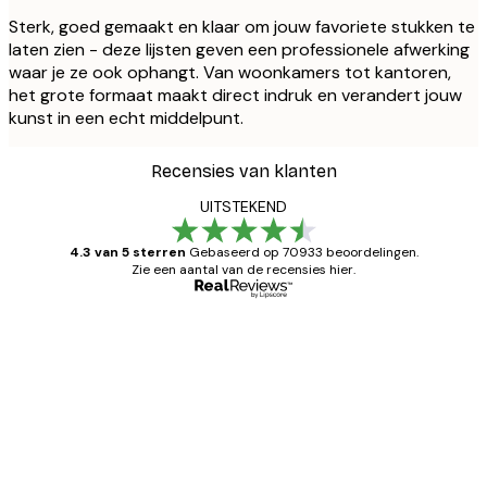
Sterk, goed gemaakt en klaar om jouw favoriete stukken te
laten zien - deze lijsten geven een professionele afwerking
waar je ze ook ophangt. Van woonkamers tot kantoren,
het grote formaat maakt direct indruk en verandert jouw
kunst in een echt middelpunt.
Recensies van klanten
UITSTEKEND
4.3 van 5 sterren
Gebaseerd op 70933 beoordelingen.
Zie een aantal van de recensies hier.
Geverifieerde koper
Recensies
van
Zeer tevreden
klanten
26 mei
Brenda W