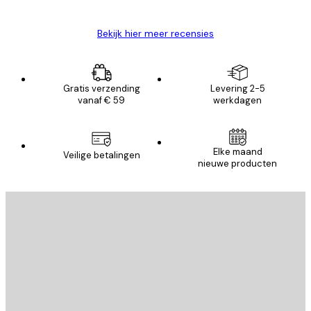
Bekijk hier meer recensies
Gratis verzending
Levering 2-5
vanaf € 59
werkdagen
E-mail
Elke maand
Veilige betalingen
nieuwe producten
AANMELDEN
Privacy beleid
E-mail
VERSTUUR