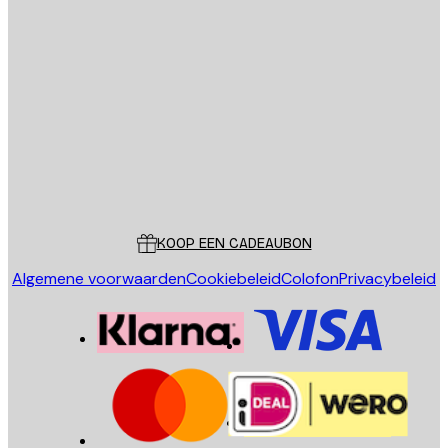
E-mail
VERSTUUR
Store
Poster Store
Klantenservice
KOOP EEN CADEAUBON
Algemene voorwaarden
Cookiebeleid
Colofon
Privacybeleid