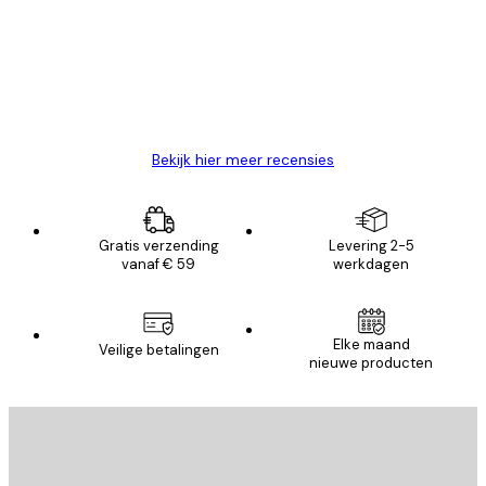
Zeer tevreden
klanten
26 mei
Brenda W
Bekijk hier meer recensies
Gratis verzending
Levering 2-5
vanaf € 59
werkdagen
E-mail
Elke maand
Veilige betalingen
nieuwe producten
AANMELDEN
Privacy beleid