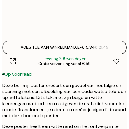
€
30x40 cm
€
Frame
options
VOEG TOE AAN WINKELMANDJE
-
€ 5,84
€ 21,45
Levering 2-5 werkdagen
Gratis verzending vanaf € 59
Op voorraad
Deze bel-mij-poster creëert een gevoel van nostalgie en
spanning met een afbeelding van een ouderwetse telefoon
op witte lakens. Dit stuk, met zijn beige en witte
kleurengamma, biedt een rustgevende esthetiek voor elke
ruimte. Transformeer je ruimte en creëer je eigen fotowand
met deze boeiende poster.
Deze poster heeft een witte rand om het ontwerp in te