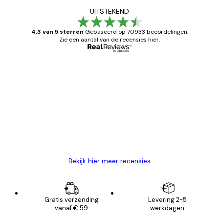
UITSTEKEND
4.3 van 5 sterren
Gebaseerd op 70933 beoordelingen.
Zie een aantal van de recensies hier.
Geverifieerde koper
Recensies
van
Zeer tevreden
klanten
26 mei
Brenda W
Bekijk hier meer recensies
Gratis verzending
Levering 2-5
vanaf € 59
werkdagen