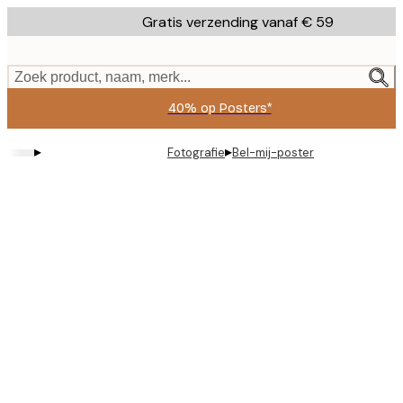
Skip
Gratis verzending vanaf € 59
to
main
content.
Zoek product, naam, merk...
40% op Posters*
▸
▸
Fotografie
Bel-mij-poster