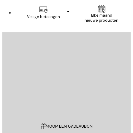
Elke maand
Veilige betalingen
nieuwe producten
E-mail
VERSTUUR
Store
Poster Store
Klantenservice
KOOP EEN CADEAUBON