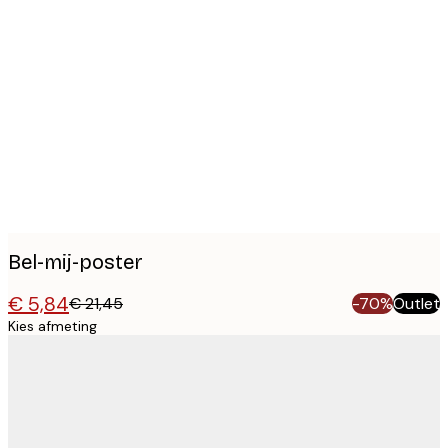
Product
images
Bel-mij-poster
€ 5,84
€ 21,45
-70%
Outlet
Kies afmeting