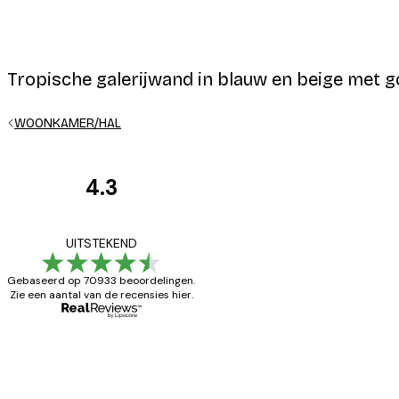
Tropische galerijwand in blauw en beige met 
WOONKAMER/HAL
4.3
Recensies
van
Zeer tevreden
UITSTEKEND
klanten
Gebaseerd op 70933 beoordelingen.
Zie een aantal van de recensies hier.
26 mei
Brenda W