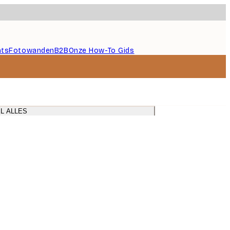
nts
Fotowanden
B2B
Onze How-To Gids
L ALLES