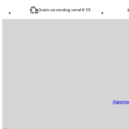
Gratis verzending vanaf € 59
E-mail
VERSTUUR
Store
Algeme