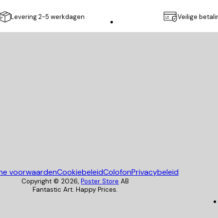
Levering 2-5 werkdagen
Veilige betal
Poster Store
ne voorwaarden
Cookiebeleid
Colofon
Privacybeleid
Copyright ©
2026
,
Poster Store
AB
Fantastic Art. Happy Prices.