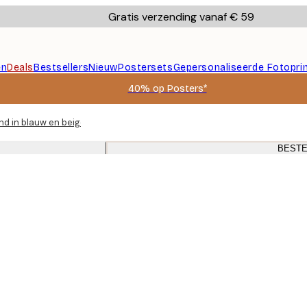
Gratis verzending vanaf € 59
en
Deals
Bestsellers
Nieuw
Postersets
Gepersonaliseerde Fotopri
40% op Posters*
and in blauw en beige met gouden lijsten voor woonkamer
BESTE