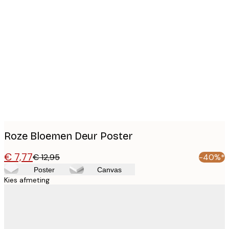
Product
images
Roze Bloemen Deur Poster
€ 7,77
€ 12,95
-40%*
Poster
Canvas
Kies afmeting