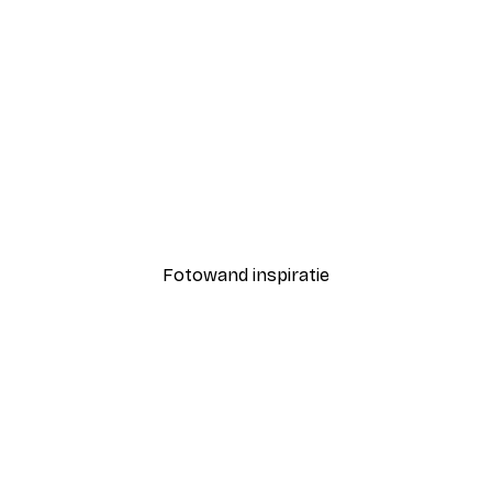
-40%*
Surfboards op het Strand
Vanaf € 7,77
€ 12,95
Fotowand inspiratie