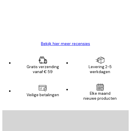
Zeer tevreden
klanten
26 mei
Brenda W
Bekijk hier meer recensies
Gratis verzending
Levering 2-5
vanaf € 59
werkdagen
Elke maand
Veilige betalingen
nieuwe producten