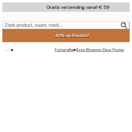
Skip
Gratis verzending vanaf € 59
to
main
content.
Zoek product, naam, merk...
40% op Posters*
▸
▸
Fotografie
Roze Bloemen Deur Poster