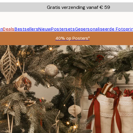
Gratis verzending vanaf € 59
en
Deals
Bestsellers
Nieuw
Postersets
Gepersonaliseerde Fotopri
40% op Posters*