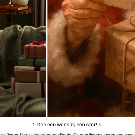
1. Doe een wens bij een ster! ✨
 uit Poster Store's feestdagencollectie. Gouden lijsten voegen een magi