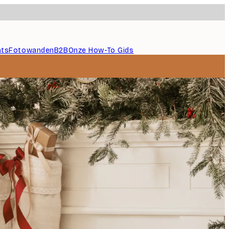
nts
Fotowanden
B2B
Onze How-To Gids