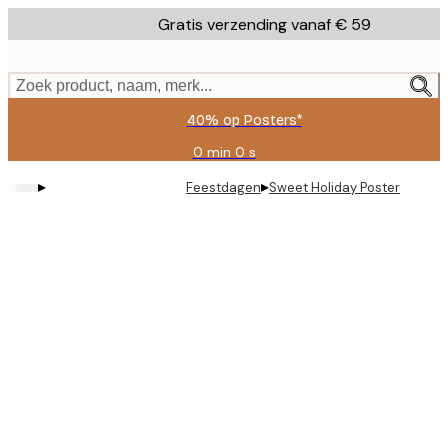
Skip
Gratis verzending vanaf € 59
to
main
content.
Zoek product, naam, merk...
40% op Posters*
0 min
0 s
Geldig
tot:
▸
▸
Feestdagen
Sweet Holiday Poster
2026-
08-
09