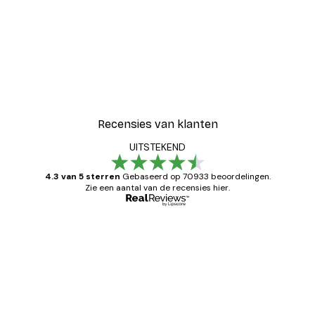
Recensies van klanten
UITSTEKEND
4.3 van 5 sterren
Gebaseerd op 70933 beoordelingen.
Zie een aantal van de recensies hier.
Geverifieerde koper
Recensies
van
Zeer tevreden
klanten