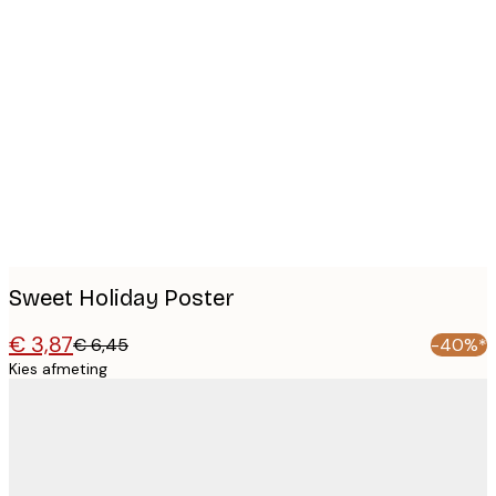
Product
images
Sweet Holiday Poster
€ 3,87
€ 6,45
-40%*
Kies afmeting