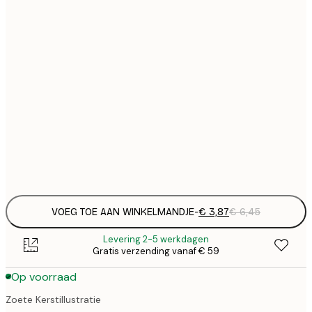
€
13x18 cm
€
21x30 cm
€
€ 
30x40 cm
€
€ 
50x70 cm
€
Frame
options
VOEG TOE AAN WINKELMANDJE
-
€ 3,87
€ 6,45
Levering 2-5 werkdagen
Gratis verzending vanaf € 59
Op voorraad
Zoete Kerstillustratie