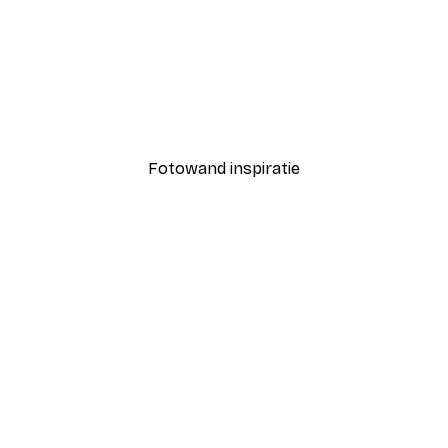
-40%*
Coco Poster
Vanaf € 7,77
€ 12,95
Fotowand inspiratie