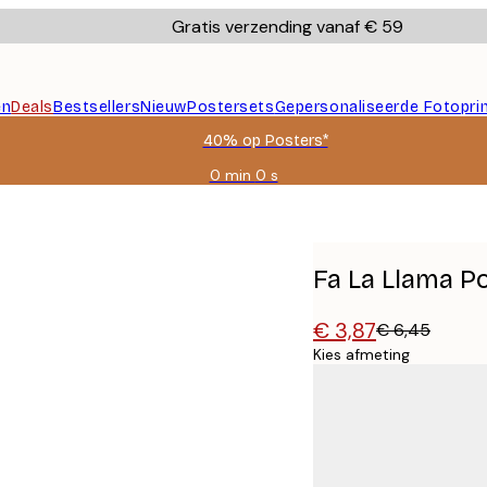
Gratis verzending vanaf € 59
en
Deals
Bestsellers
Nieuw
Postersets
Gepersonaliseerde Fotopri
40% op Posters*
0 min
0 s
Geldig
tot:
2026-
08-
09
Fa La Llama P
€ 3,87
€ 6,45
Kies afmeting