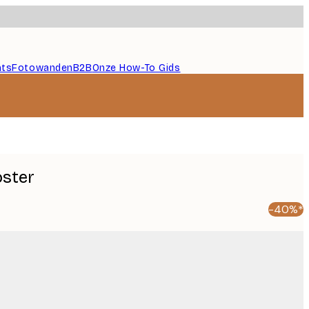
nts
Fotowanden
B2B
Onze How-To Gids
oster
-40%*