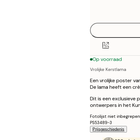
Frame
13x18 cm
options
30x40 cm
50x70 cm
Op voorraad
Vrolijke Kerstlama
Een vrolijke poster va
De lama heeft een cr
Dit is een exclusieve
ontwerpers in het Kuns
Fotolijst niet inbegrepen
PS53489-3
Prijsgeschiedenis