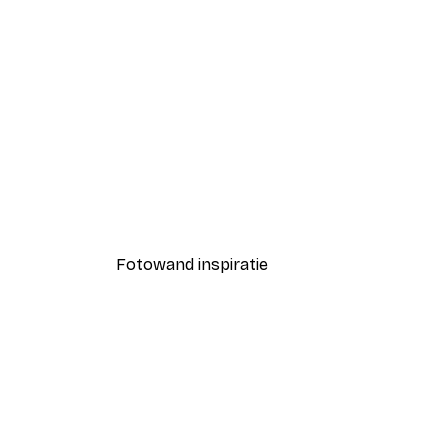
-40%*
Schattig Pompoengezicht Po
Vanaf € 3,87
€ 6,45
Fotowand inspiratie