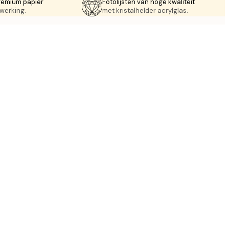
remium papier
Fotolijsten van hoge kwaliteit
werking.
met kristalhelder acrylglas.