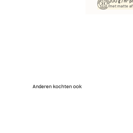
200 g / m² p
met matte af
Anderen kochten ook