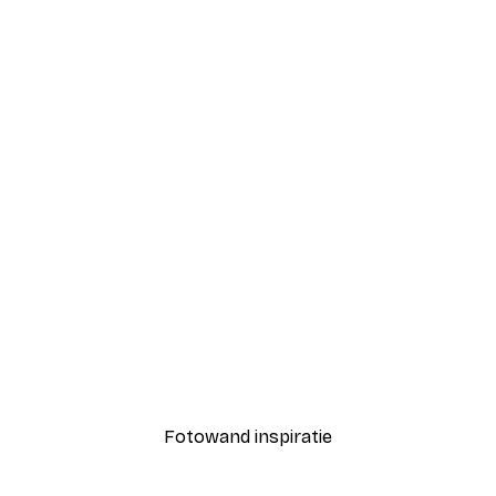
-40%*
Coco Poster
Vanaf € 7,77
€ 12,95
Fotowand inspiratie