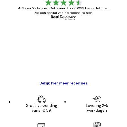
4.3 van 5 sterren
Gebaseerd op 70933 beoordelingen.
Zie een aantal van de recensies hier.
Geverifieerde koper
Recensies
van
Zeer tevreden
klanten
26 mei
Brenda W
Bekijk hier meer recensies
Gratis verzending
Levering 2-5
vanaf € 59
werkdagen