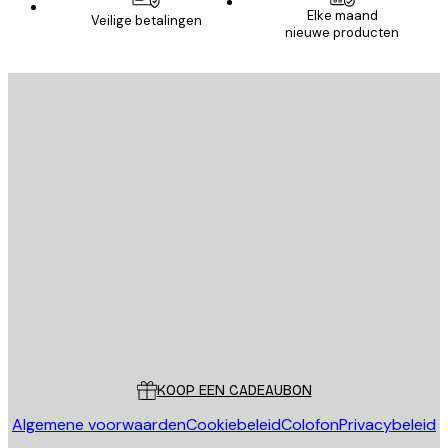
Elke maand
Veilige betalingen
nieuwe producten
E-mail
VERSTUUR
Store
Poster Store
Klantenservice
KOOP EEN CADEAUBON
Algemene voorwaarden
Cookiebeleid
Colofon
Privacybeleid