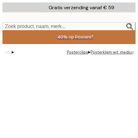
Skip
Gratis verzending vanaf € 59
to
main
content.
Zoek product, naam, merk...
40% op Posters*
▸
▸
Posterclips
Posterklem wit, medium
Product