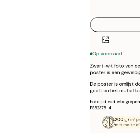
options
30x40 cm
50x70 cm
Op voorraad
Zwart-wit foto van e
poster is een geweldig
De poster is omlijst 
geeft en het motief b
Fotolijst niet inbegrepen
PS52375-4
200 g / m² p
met matte af