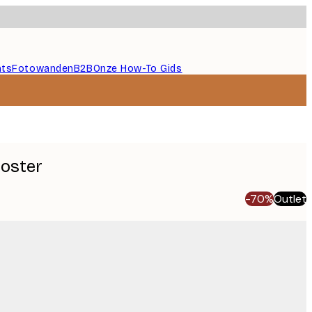
nts
Fotowanden
B2B
Onze How-To Gids
oster
-70%
Outlet