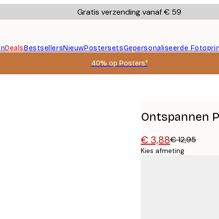
Gratis verzending vanaf € 59
en
Deals
Bestsellers
Nieuw
Postersets
Gepersonaliseerde Fotopri
40% op Posters*
Ontspannen P
€ 3,88
€ 12,95
Kies afmeting