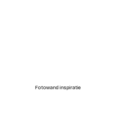
-40%*
Chanel Mode Poster
Vanaf € 7,77
€ 12,95
Fotowand inspiratie