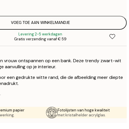
€
€
€
€
VOEG TOE AAN WINKELMANDJE
€
Levering 2-5 werkdagen
Gratis verzending vanaf € 59
en vrouw ontspannen op een bank. Deze trendy zwart-wit
e aanvulling op je interieur.
door een gedrukte witte rand, die de afbeelding meer diepte
enadrukt.
.
remium papier
Fotolijsten van hoge kwaliteit
werking.
met kristalhelder acrylglas.