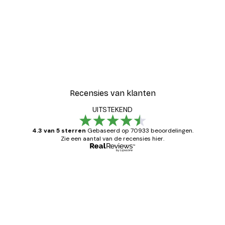
Recensies van klanten
UITSTEKEND
4.3 van 5 sterren
Gebaseerd op 70933 beoordelingen.
Zie een aantal van de recensies hier.
Geverifieerde koper
Recensies
van
Zeer tevreden
klanten