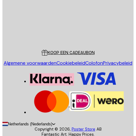
VERSTUUR
Store
Poster Store
Klantenservice
KOOP EEN CADEAUBON
Algemene voorwaarden
Cookiebeleid
Colofon
Privacybeleid
Netherlands (Nederlands)
Copyright ©
2026
,
Poster Store
AB
Fantastic Art. Happy Prices.