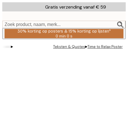
Skip
Gratis verzending vanaf € 59
to
main
content.
Zoek product, naam, merk...
30% korting op posters & 15% korting op lijsten*
0 min
0 s
Geldig
tot:
▸
▸
Teksten & Quotes
Time to Relax Poster
2026-
08-
06