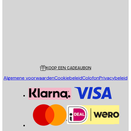
E-mail
VERSTUUR
Store
Poster Store
Klantenservice
KOOP EEN CADEAUBON
Algemene voorwaarden
Cookiebeleid
Colofon
Privacybeleid