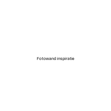
-30%*
Andreas Magnusson - Glamour Autoreparatie Poster
Aquatic Greenery No2 Po
Vanaf € 9,07
€ 12,95
Fotowand inspiratie