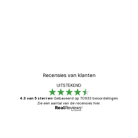
Recensies van klanten
UITSTEKEND
4.3 van 5 sterren
Gebaseerd op 70933 beoordelingen.
Zie een aantal van de recensies hier.
Geverifieerde koper
Recensies
van
Zeer tevreden