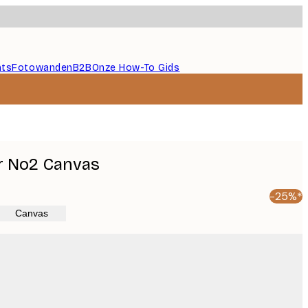
nts
Fotowanden
B2B
Onze How-To Gids
 No2 Canvas
-25%*
Canvas