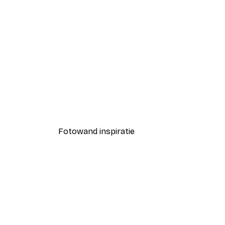
-40%*
Coco Poster
Vanaf € 7,77
€ 12,95
Fotowand inspiratie