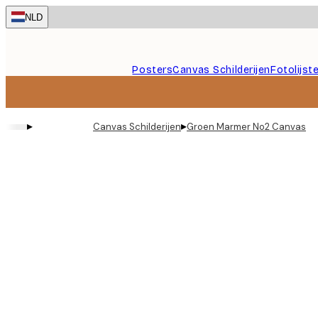
Skip
NLD
to
main
content.
Posters
Canvas Schilderijen
Fotolijst
▸
▸
Canvas Schilderijen
Groen Marmer No2 Canvas