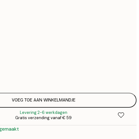
€ 
€ 
€ 1
Geen lijst
VOEG TOE AAN WINKELMANDJE
Levering 2-6 werkdagen
Gratis verzending vanaf € 59
 gemaakt