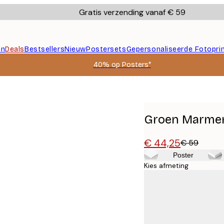
Gratis verzending vanaf € 59
en
Deals
Bestsellers
Nieuw
Postersets
Gepersonaliseerde Fotopri
40% op Posters*
Groen Marmer
€ 44,25
€ 59
Poster
Kies afmeting