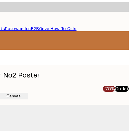
nts
Fotowanden
B2B
Onze How-To Gids
 No2 Poster
-70%
Outlet
Canvas