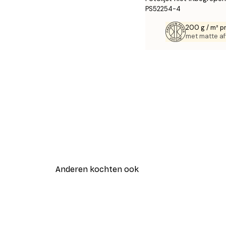
PS52254-4
200 g / m² p
met matte af
Anderen kochten ook