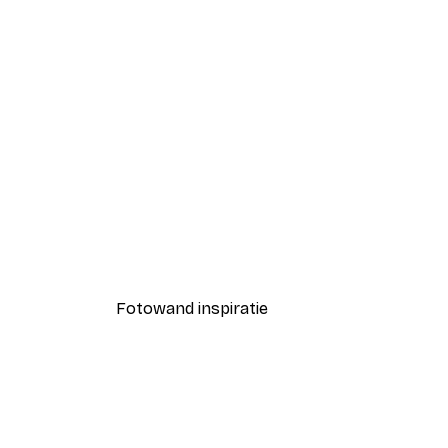
-40%*
Valencia oranje poster
Vanaf € 7,77
€ 12,95
Fotowand inspiratie