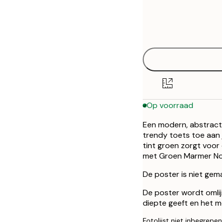
Frame
21x30 cm
options
50x70 cm
Op voorraad
Een modern, abstract 
trendy toets toe aan j
tint groen zorgt voor
met Groen Marmer No1
De poster is niet gem
De poster wordt omlij
diepte geeft en het m
Fotolijst niet inbegrepen