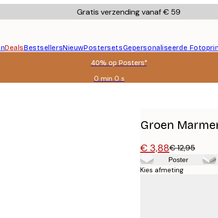
Gratis verzending vanaf € 59
en
Deals
Bestsellers
Nieuw
Postersets
Gepersonaliseerde Fotopri
40% op Posters*
0 min
0 s
Geldig
tot:
2026-
08-
09
Groen Marmer
€ 3,88
€ 12,95
Poster
Kies afmeting