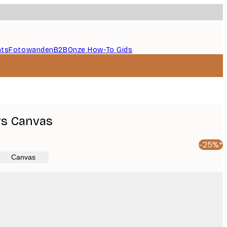
nts
Fotowanden
B2B
Onze How-To Gids
rs Canvas
-25%*
Canvas