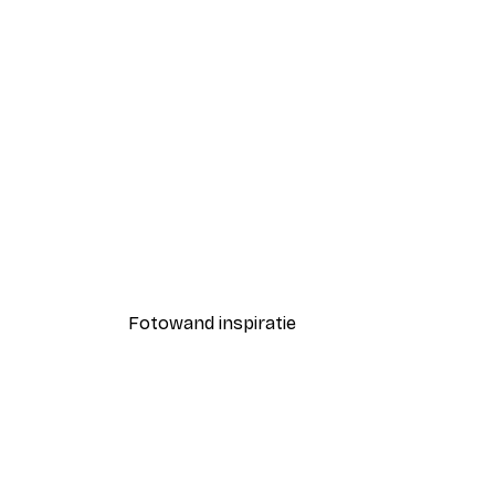
-40%*
Coco Poster
Vanaf € 7,77
€ 12,95
Fotowand inspiratie