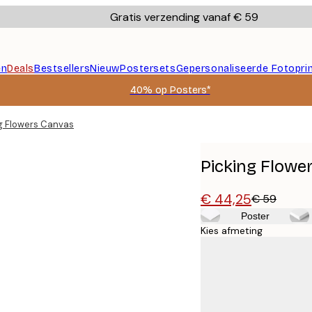
Gratis verzending vanaf € 59
en
Deals
Bestsellers
Nieuw
Postersets
Gepersonaliseerde Fotopri
40% op Posters*
g Flowers Canvas
Picking Flowe
€ 44,25
€ 59
Poster
Kies afmeting