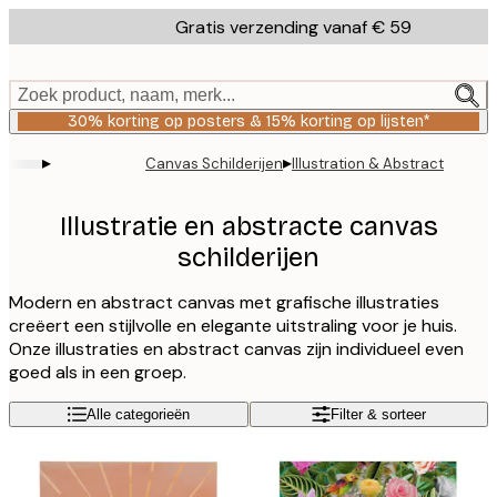
Skip
Gratis verzending vanaf € 59
to
main
content.
Zoek product, naam, merk...
30% korting op posters & 15% korting op lijsten*
▸
▸
Canvas Schilderijen
Illustration & Abstract
Illustratie en abstracte canvas
schilderijen
Modern en abstract canvas met grafische illustraties
creëert een stijlvolle en elegante uitstraling voor je huis.
Onze illustraties en abstract canvas zijn individueel even
goed als in een groep.
Alle categorieën
Filter & sorteer