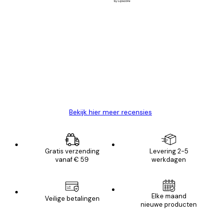
Geverifieerde koper
Recensies
van
Zeer tevreden
klanten
26 mei
Brenda W
Bekijk hier meer recensies
Gratis verzending
Levering 2-5
vanaf € 59
werkdagen
E-mail
Elke maand
Veilige betalingen
nieuwe producten
AANMELDEN