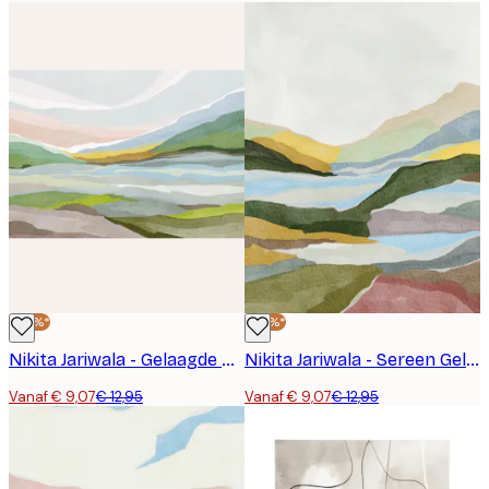
-30%*
-30%*
Nikita Jariwala - Gelaagde Gedempte Vallei Poster
Nikita Jariwala - Sereen Gelaagd Landschap No2 Poster
Vanaf € 9,07
€ 12,95
Vanaf € 9,07
€ 12,95