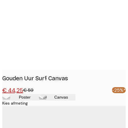
Product
images
Gouden Uur Surf Canvas
€ 44,25
€ 59
-25%*
Poster
Canvas
Kies afmeting