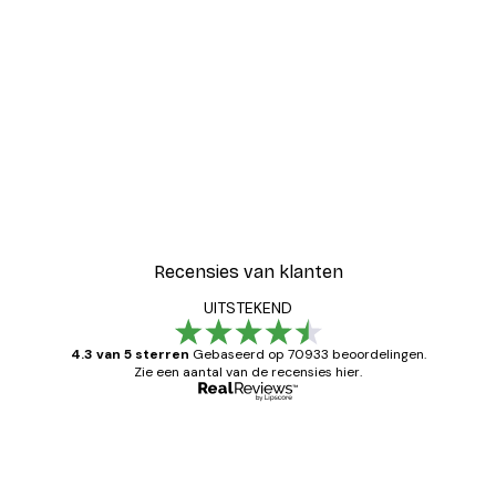
Recensies van klanten
UITSTEKEND
4.3 van 5 sterren
Gebaseerd op 70933 beoordelingen.
Zie een aantal van de recensies hier.
Geverifieerde koper
Recensies
van
Zeer tevreden