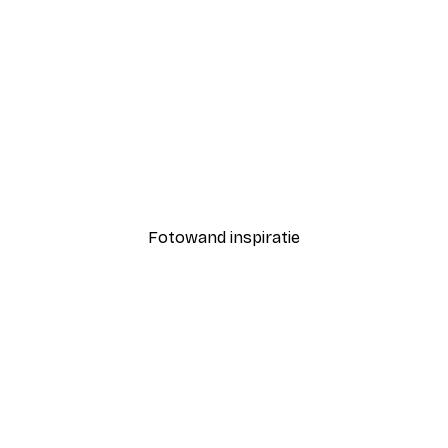
-40%*
Coco Poster
Vanaf € 7,77
€ 12,95
Fotowand inspiratie