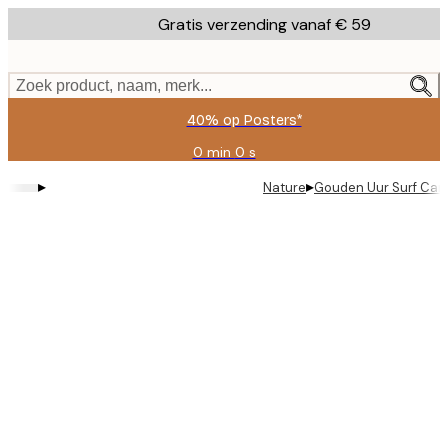
Skip
Gratis verzending vanaf € 59
to
main
content.
Zoek product, naam, merk...
40% op Posters*
0 min
0 s
Geldig
tot:
▸
▸
Nature
Gouden Uur Surf Can
2026-
08-
09