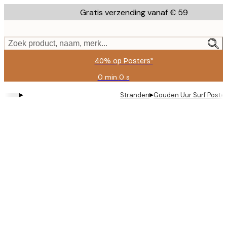
Skip
Gratis verzending vanaf € 59
to
main
content.
Zoek product, naam, merk...
40% op Posters*
0 min
0 s
Geldig
tot:
▸
▸
Stranden
Gouden Uur Surf Poste
2026-
08-
09