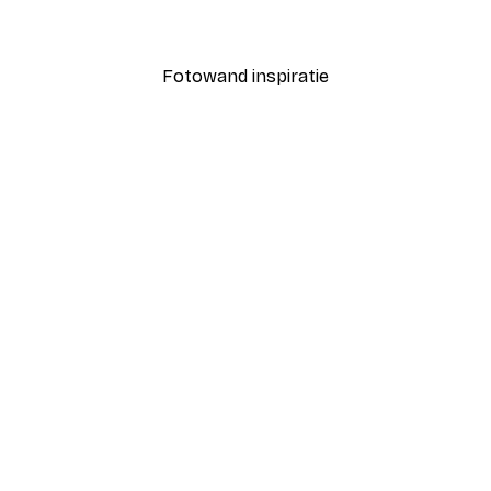
Vanaf € 7,77
€ 12,95
Fotowand inspiratie