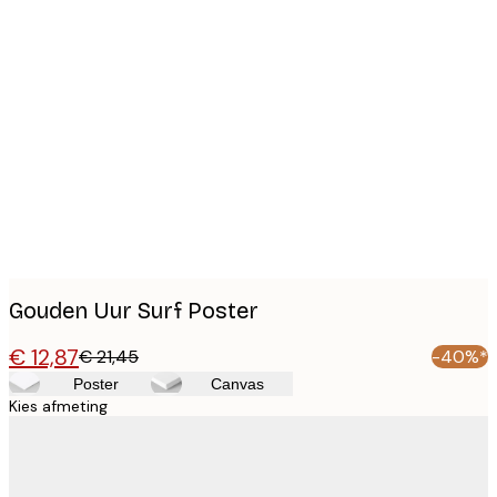
Product
images
Gouden Uur Surf Poster
€ 12,87
€ 21,45
-40%*
Poster
Canvas
Kies afmeting