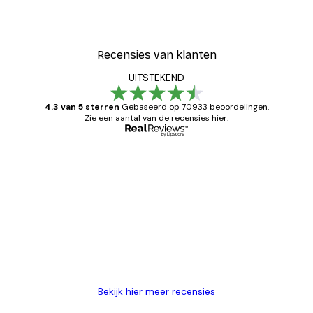
Recensies van klanten
UITSTEKEND
4.3 van 5 sterren
Gebaseerd op 70933 beoordelingen.
Zie een aantal van de recensies hier.
Geverifieerde koper
Recensies
van
Zeer tevreden
klanten
26 mei
Brenda W
Bekijk hier meer recensies