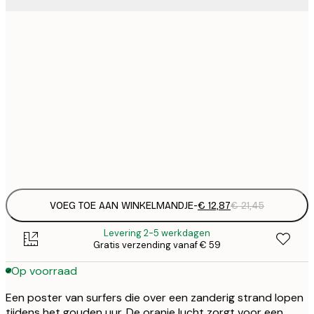
€ 
30x40 cm
€
€ 
40x50 cm
€
€ 
50x70 cm
€
Frame
options
VOEG TOE AAN WINKELMANDJE
-
€ 12,87
€ 21,45
Levering 2-5 werkdagen
Gratis verzending vanaf € 59
Op voorraad
Een poster van surfers die over een zanderig strand lopen
tijdens het gouden uur. De oranje lucht zorgt voor een