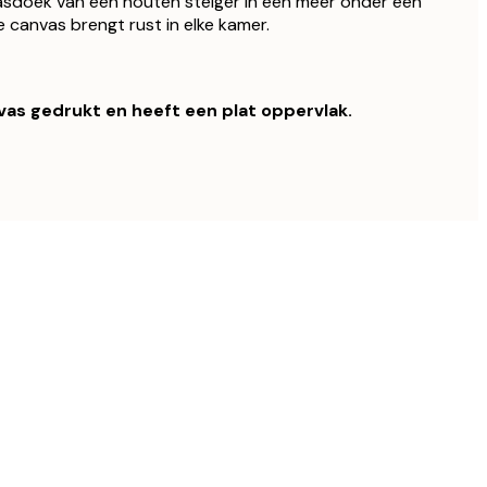
sdoek van een houten steiger in een meer onder een
e canvas brengt rust in elke kamer.
nvas gedrukt en heeft een plat oppervlak.