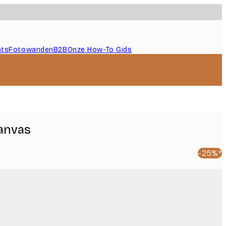
nts
Fotowanden
B2B
Onze How-To Gids
Canvas
-25%*