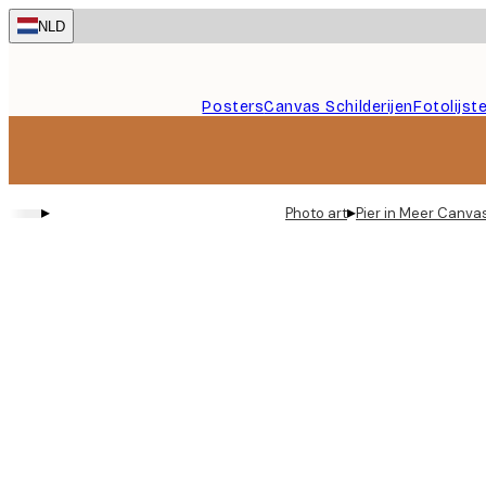
Skip
NLD
to
main
content.
Posters
Canvas Schilderijen
Fotolijst
▸
▸
Photo art
Pier in Meer Canva