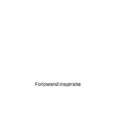
-40%*
Coco Poster
Vanaf € 7,77
€ 12,95
Fotowand inspiratie