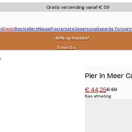
Gratis verzending vanaf € 59
en
Deals
Bestsellers
Nieuw
Postersets
Gepersonaliseerde Fotopri
40% op Posters*
0 min
0 s
Geldig
tot:
s
2026-
08-
09
Pier in Meer 
€ 44,25
€ 59
Kies afmeting