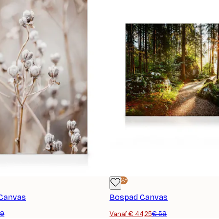
-25%*
 Canvas
Bospad Canvas
59
Vanaf € 44,25
€ 59