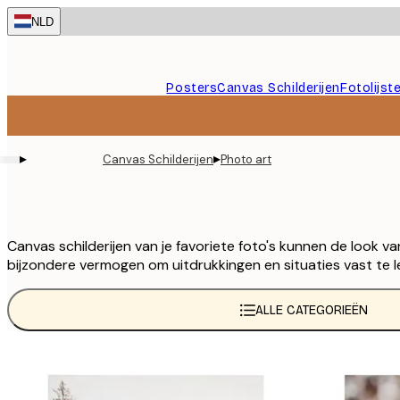
Skip
NLD
to
main
content.
Posters
Canvas Schilderijen
Fotolijst
▸
▸
Canvas Schilderijen
Photo art
Canvas schilderijen van je favoriete foto's kunnen de look v
bijzondere vermogen om uitdrukkingen en situaties vast te 
ALLE CATEGORIEËN