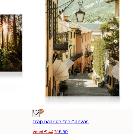
-25%*
Trap naar de zee Canvas
Vanaf € 44,25
€ 59