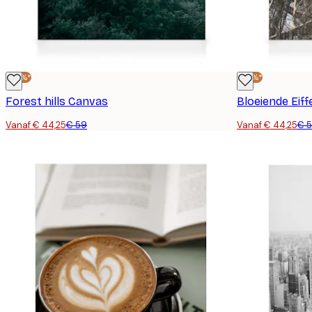
-25%*
-25%*
Forest hills Canvas
Bloeiende Eif
Vanaf € 44,25
€ 59
Vanaf € 44,25
€ 