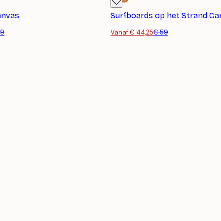
anvas
Surfboards op het Strand Ca
59
Vanaf € 44,25
€ 59