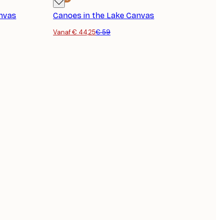
nvas
Canoes in the Lake Canvas
Vanaf € 44,25
€ 59