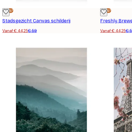
-25%*
-25%*
Stadsgezicht Canvas schilderij
Freshly Brew
Vanaf € 44,25
€ 59
Vanaf € 44,25
€ 