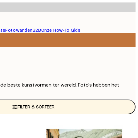
nts
Fotowanden
B2B
Onze How-To Gids
van de beste kunstvormen ter wereld. Foto's hebben het
FILTER & SORTEER