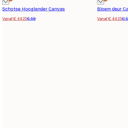
Schotse Hooglander Canvas
Bloem deur C
Vanaf € 44,25
€ 59
Vanaf € 44,25
€ 