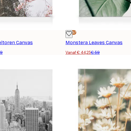
-25%*
feltoren Canvas
Monstera Leaves Canvas
59
Vanaf € 44,25
€ 59