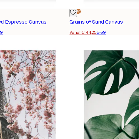
-25%*
ed Espresso Canvas
Grains of Sand Canvas
59
Vanaf € 44,25
€ 59