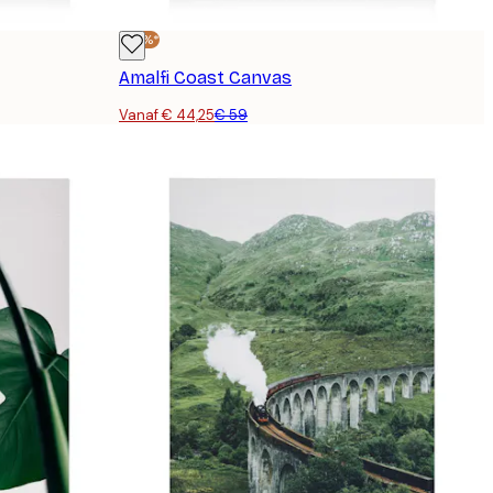
-25%*
Amalfi Coast Canvas
Vanaf € 44,25
€ 59