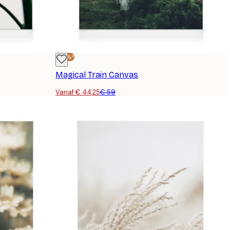
-25%*
Magical Train Canvas
Vanaf € 44,25
€ 59