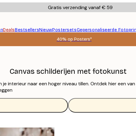
Gratis verzending vanaf € 59
en
Deals
Bestsellers
Nieuw
Postersets
Gepersonaliseerde Fotopri
40% op Posters*
Canvas schilderijen met fotokunst
an je interieur naar een hoger niveau tillen. Ontdek hier een 
leggen