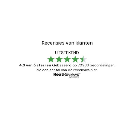
-30%*
Blije Bloemen Poster
Vanaf € 9,07
€ 12,95
Recensies van klanten
UITSTEKEND
4.3 van 5 sterren
Gebaseerd op 70933 beoordelingen.
Zie een aantal van de recensies hier.
Geverifieerde koper
Recensies
van
Zeer tevreden
klanten
26 mei
Brenda W