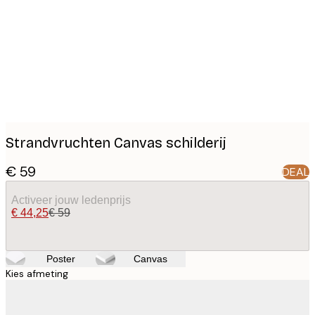
images
Strandvruchten Canvas schilderij
€ 59
DEAL
Activeer jouw ledenprijs
€ 44,25
€ 59
Poster
Canvas
Kies afmeting