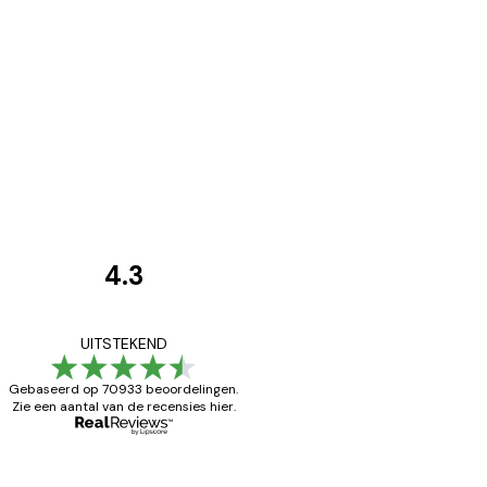
4.3
Recensies
van
Zeer tevreden
UITSTEKEND
klanten
Gebaseerd op 70933 beoordelingen.
Zie een aantal van de recensies hier.
26 mei
Brenda W