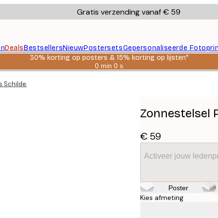
Gratis verzending vanaf € 59
en
Deals
Bestsellers
Nieuw
Postersets
Gepersonaliseerde Fotopri
30% korting op posters & 15% korting op lijsten*
0 min
0 s
Geldig
tot:
 Schilderij
2026-
08-
06
Zonnestelsel 
€ 59
Activeer jouw ledenpr
Poster
Kies afmeting