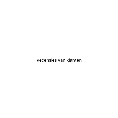
-30%*
Blije Bloemen Poster
Vanaf € 9,07
€ 12,95
Recensies van klanten