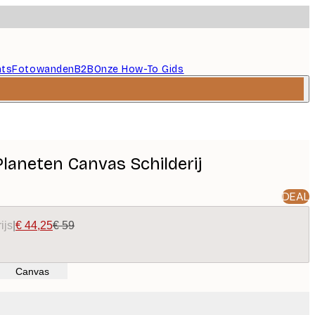
nts
Fotowanden
B2B
Onze How-To Gids
Planeten Canvas Schilderij
DEAL
ijs
|
€ 44,25
€ 59
Canvas