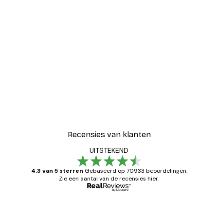
EENVOUDIG OPHANGSYSTEEM
ZOWEL HORIZONTAAL ALS
VERTICAAL
Flexibele metalen gespen, massieve metalen
hangers en het lichte gewicht van de fotolijst,
zorgen ervoor dat het gemakkelijk is op te
hangen zowel horizontaal als verticaal.
Recensies van klanten
UITSTEKEND
4.3 van 5 sterren
Gebaseerd op 70933 beoordelingen.
Zie een aantal van de recensies hier.
Geverifieerde koper
Recensies