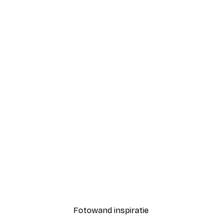
-40%*
er Poster
Pad naar het Strand post
Vanaf € 7,77
€ 12,95
Fotowand inspiratie