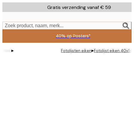
Skip
Gratis verzending vanaf € 59
to
main
content.
Zoek product, naam, merk...
40% op Posters*
▸
▸
Fotolijsten eiken
Fotolijst eiken 40x5