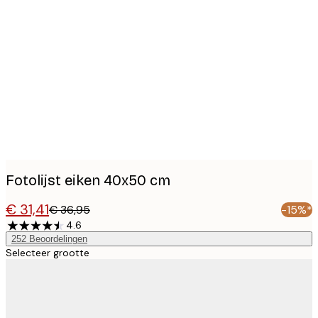
Product
images
Fotolijst eiken 40x50 cm
€ 31,41
€ 36,95
-15%*
4.6
252
Beoordelingen
Selecteer grootte