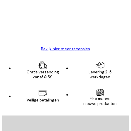
van
Zeer tevreden
klanten
26 mei
Brenda W
Bekijk hier meer recensies
Gratis verzending
Levering 2-5
vanaf € 59
werkdagen
Elke maand
Veilige betalingen
nieuwe producten