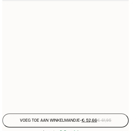
€
€ 
€ 
€
€ 
€
€ 
€
€ 
€
€ 
€
€
VOEG TOE AAN WINKELMANDJE
-
€ 52,66
€ 61,95