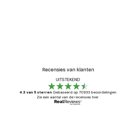
EENVOUDIG OPHANGSYSTEEM
ZOWEL HORIZONTAAL ALS
VERTICAAL
Flexibele metalen gespen, massieve metalen
hangers en het lichte gewicht van de fotolijst,
zorgen ervoor dat het gemakkelijk is op te
hangen zowel horizontaal als verticaal.
Recensies van klanten
UITSTEKEND
4.3 van 5 sterren
Gebaseerd op 70933 beoordelingen.
Zie een aantal van de recensies hier.
Geverifieerde koper
Recensies
van
Zeer tevreden