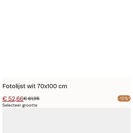
Product
images
Fotolijst wit 70x100 cm
€ 52,66
€ 61,95
-15%*
Selecteer grootte