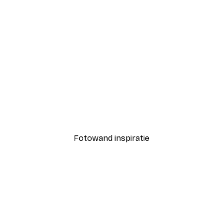
-40%*
John James Audubon - Amerikaanse Witte Pelikaan Poster
Piece of Nature No2 Post
Vanaf € 7,77
€ 12,95
Fotowand inspiratie